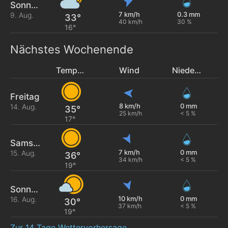
Sonntag
7 km/h
0.3 mm
9. Aug.
33°
40 km/h
30 %
16°
Nächstes Wochenende
Temperatur
Wind
Niederschlag
Freitag
8 km/h
0 mm
14. Aug.
35°
25 km/h
< 5 %
17°
Samstag
7 km/h
0 mm
15. Aug.
36°
34 km/h
< 5 %
19°
Sonntag
10 km/h
0 mm
16. Aug.
30°
37 km/h
< 5 %
19°
Zur 14 Tage Wettervorhersage