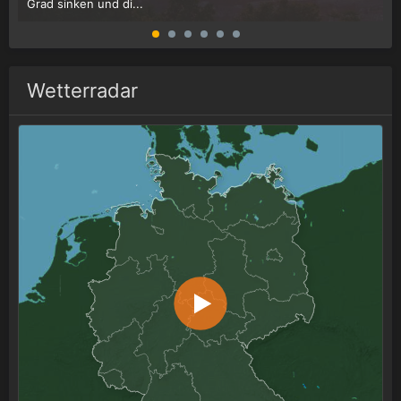
Grad sinken und di...
W
Wetterradar