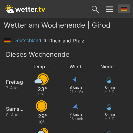
Wetter am Wochenende | Girod
Deutschland
Rheinland-Pfalz
Dieses Wochenende
Temperatur
Wind
Niederschlag
Freitag
8 km/h
0 mm
7. Aug.
23°
27 km/h
< 5 %
11°
Samstag
7 km/h
0 mm
8. Aug.
29°
23 km/h
< 5 %
10°