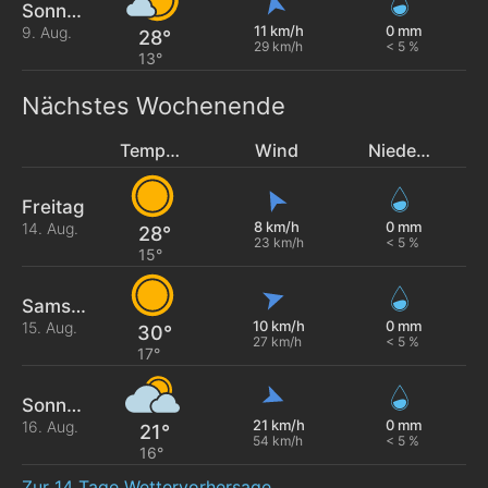
Sonntag
11 km/h
0 mm
9. Aug.
28°
29 km/h
< 5 %
13°
Nächstes Wochenende
Temperatur
Wind
Niederschlag
Freitag
8 km/h
0 mm
14. Aug.
28°
23 km/h
< 5 %
15°
Samstag
10 km/h
0 mm
15. Aug.
30°
27 km/h
< 5 %
17°
Sonntag
21 km/h
0 mm
16. Aug.
21°
54 km/h
< 5 %
16°
Zur 14 Tage Wettervorhersage