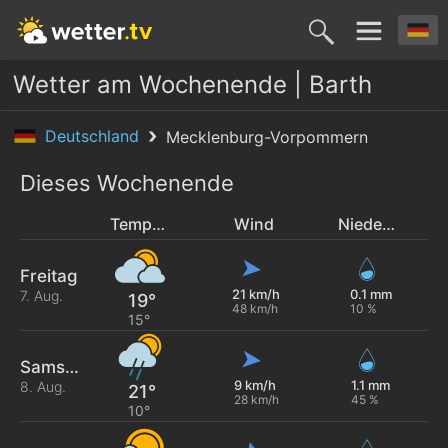
Wetter am Wochenende | Barth
Deutschland
Mecklenburg-Vorpommern
Dieses Wochenende
Temperatur
Wind
Niederschlag
Freitag
21 km/h
0.1 mm
7. Aug.
19°
48 km/h
10 %
15°
Samstag
9 km/h
1.1 mm
8. Aug.
21°
28 km/h
45 %
10°