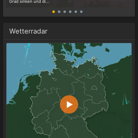
Grad sinken und di...
W
Wetterradar