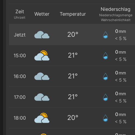
Niederschlag
Zeit
Wetter
Temperatur
Niederschlagsmenge
Uhrzeit
Wahrscheinlichkeit
0
mm
20°
Jetzt
< 5 %
0
mm
21°
15:00
< 5 %
0
mm
21°
16:00
< 5 %
0
mm
21°
17:00
< 5 %
0
mm
20°
18:00
< 5 %
0