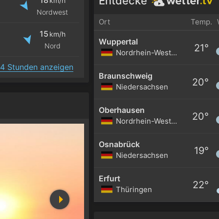
Entdecke
km/h
Nordwest
Ort
Temp.
15
km/h
Wuppertal
Nord
21°
Nordrhein-Westfalen
4 Stunden anzeigen
Braunschweig
20°
Niedersachsen
Oberhausen
20°
Nordrhein-Westfalen
Osnabrück
19°
Niedersachsen
Erfurt
22°
Thüringen