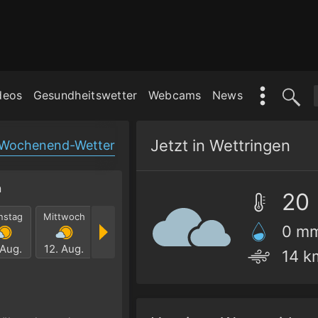
deos
Gesundheitswetter
Webcams
News
Jetzt in Wettringen
Wochenend-Wetter
n
20
nstag
Mittwoch
Donnerstag
Freitag
Samstag
Sonnt
0 m
 Aug.
12. Aug.
13. Aug.
14. Aug.
15. Aug.
16. Au
14 k