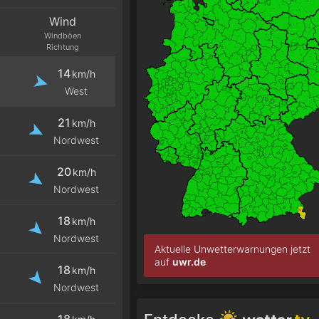
Wind
Windböen
Richtung
14
km/h
West
21
km/h
Nordwest
20
km/h
Nordwest
18
km/h
Nordwest
Aktuelle Unwetterwarnungen jetzt
auf
uwr.de
18
km/h
Nordwest
18