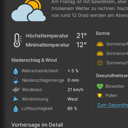
Am Freitag ist mit bewölktem, abe
trockenem Wetter zu rechnen. Nac
von rund 12 Grad werden am Abend 
Sonne
21°
Höchsttemperatur
12°
Sonnenauf
Minimaltemperatur
Sonnenunt
Niederschlag & Wind
Sonnensch
Wahrscheinlichkeit
< 5 %
Gesundheitswe
Niederschlagsmenge
0
mm
Biowetter
Windböen
21 km/h
Pollen
Windrichtung
West
Zum Gesundhe
Luftfeuchtigkeit
85 %
Vorhersage im Detail