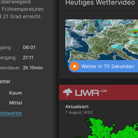
Heutiges Wettervideo
r überwiegend
h Frühtemperaturen
21 Grad erreicht.
gang
06:01
ergang
21:11
Wetter in 70 Sekunden
eindauer
2h 10min
tter
Kaum
Mittel
Aktualisiert:
itswetter
7. August, 14:02