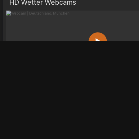
HD Wetter Webcams
Deutschland, München
Wetter
Wetterradar
Videos
Bio
Österreich
Österreich
Österreich
Öste
Deutschland
Deutschland
Deutschland
Deu
Schweiz
Schweiz
Schweiz
Sch