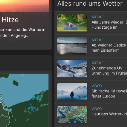
Alles rund ums Wetter
ARTIKEL
 Hitze
Die Schafskälte
Alle Jahre wieder: 
Hundstage im
 sinken und die Wärme in
Der Juni ist meist durch sommerliche T
Hochsommer
enden Angeleg...
Juni allerdings zu einem markanten Kälter
ARTIKEL
Ab welcher Eisdic
man Eislaufen?
ARTIKEL
Zunehmende UV-
Strahlung im Frühj
VIDEO
Sibirische Kältewel
flutet Europa
VIDEO
Heutiges Wettervi