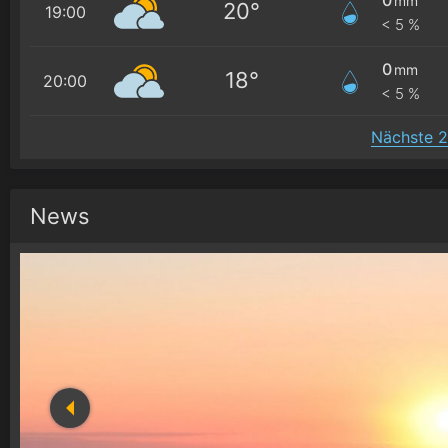
mm
20°
19:00
< 5 %
0
mm
18°
20:00
< 5 %
Nächste 2
News