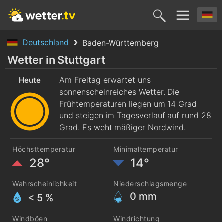
Deutschland
Baden-Württemberg
Heute
Morgen
Sonntag
Montag
Diensta
Wetter in Stuttgart
7. Aug.
Am Freitag erwartet uns
8. Aug.
9. Aug.
10. Aug.
11. Aug
Heute
sonnenscheinreiches Wetter. Die
Frühtemperaturen liegen um 14 Grad
und steigen im Tagesverlauf auf rund 28
Grad. Es weht mäßiger Nordwind.
Höchsttemperatur
Minimaltemperatur
28°
14°
Wahrscheinlichkeit
Niederschlagsmenge
0
mm
< 5 %
Windböen
Windrichtung