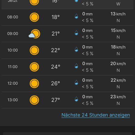
16°
Jetzt
< 5 %
W
0
13
mm
km/h
18°
08:00
< 5 %
N
0
15
mm
km/h
21°
09:00
< 5 %
N
0
18
mm
km/h
22°
10:00
< 5 %
N
0
20
mm
km/h
24°
11:00
< 5 %
N
0
22
mm
km/h
26°
12:00
< 5 %
N
0
23
mm
km/h
27°
13:00
< 5 %
N
Nächste 24 Stunden anzeigen