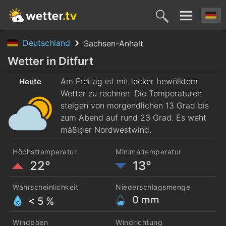
Deutschland
Sachsen-Anhalt
Heute
Morgen
Sonntag
Montag
Diensta
Wetter in Ditfurt
7. Aug.
Am Freitag ist mit locker bewölktem
8. Aug.
9. Aug.
10. Aug.
11. Aug
Heute
Wetter zu rechnen. Die Temperaturen
steigen von morgendlichen 13 Grad bis
zum Abend auf rund 23 Grad. Es weht
mäßiger Nordwestwind.
Höchsttemperatur
Minimaltemperatur
22°
13°
Wahrscheinlichkeit
Niederschlagsmenge
0
mm
< 5 %
Windböen
Windrichtung