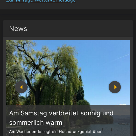
News
Am Samstag verbreitet sonnig und
1
r
sommerlich warm
Am Wochenende liegt ein Hochdruckgebiet über
W