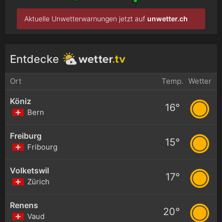
Aktuelle Unwetterwarnungen jetzt auf
unwetter.ch
Entdecke
Ort
Temp.
Wetter
Köniz
16°
Bern
Freiburg
15°
Fribourg
Volketswil
17°
Zürich
Renens
20°
Vaud