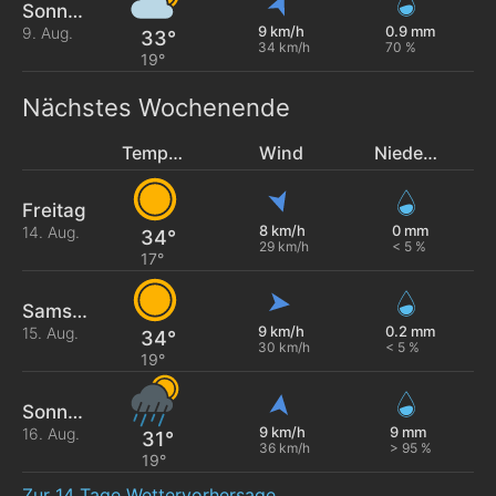
Sonntag
9 km/h
0.9 mm
9. Aug.
33°
34 km/h
70 %
19°
Nächstes Wochenende
Temperatur
Wind
Niederschlag
Freitag
8 km/h
0 mm
14. Aug.
34°
29 km/h
< 5 %
17°
Samstag
9 km/h
0.2 mm
15. Aug.
34°
30 km/h
< 5 %
19°
Sonntag
9 km/h
9 mm
16. Aug.
31°
36 km/h
> 95 %
19°
Zur 14 Tage Wettervorhersage