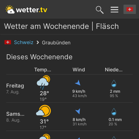
Wetter am Wochenende | Fläsch
Schweiz
Graubünden
Dieses Wochenende
Temperatur
Wind
Niederschlag
Freitag
9 km/h
2 mm
7. Aug.
28°
43 km/h
95 %
19°
Samstag
8 km/h
0.1 mm
8. Aug.
31°
31 km/h
20 %
17°