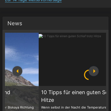
News
10 Tipps für einen guten Schlaf trotz
Hitze
Wenn selbst in der Nacht die Temperaturen nicht unter 20
D