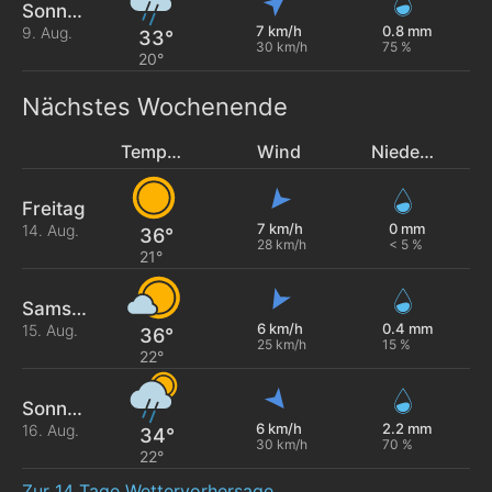
Sonntag
7 km/h
0.8 mm
9. Aug.
33°
30 km/h
75 %
20°
Nächstes Wochenende
Temperatur
Wind
Niederschlag
Freitag
7 km/h
0 mm
14. Aug.
36°
28 km/h
< 5 %
21°
Samstag
6 km/h
0.4 mm
15. Aug.
36°
25 km/h
15 %
22°
Sonntag
6 km/h
2.2 mm
16. Aug.
34°
30 km/h
70 %
22°
Zur 14 Tage Wettervorhersage