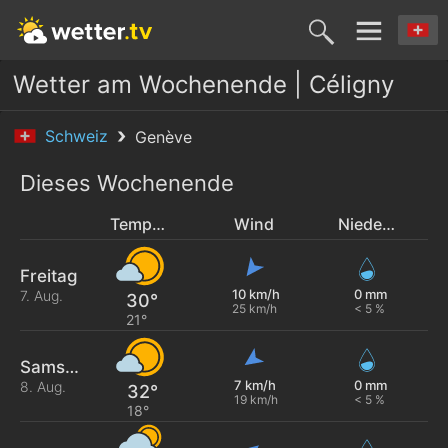
Wetter am Wochenende | Céligny
Schweiz
Genève
Dieses Wochenende
Temperatur
Wind
Niederschlag
Freitag
10 km/h
0 mm
7. Aug.
30°
25 km/h
< 5 %
21°
Samstag
7 km/h
0 mm
8. Aug.
32°
19 km/h
< 5 %
18°