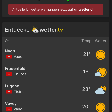
Aktuelle Unwetterwarnungen jetzt auf
unwetter.ch
Entdecke
Ort
Temp.
Wetter
Nyon
21°
Vaud
Frauenfeld
16°
Thurgau
Lugano
23°
Ticino
Vevey
20°
Vaud