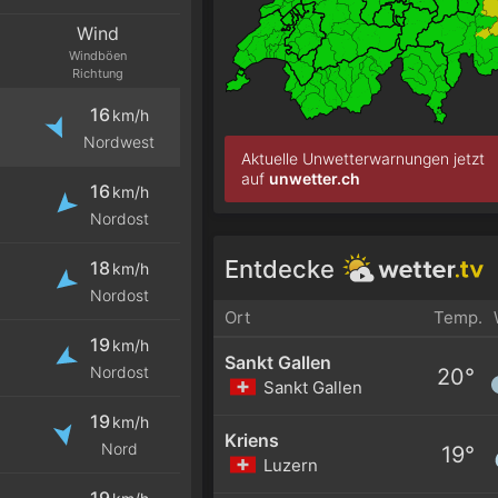
Wind
Windböen
Richtung
16
km/h
Nordwest
Aktuelle Unwetterwarnungen jetzt
auf
unwetter.ch
16
km/h
Nordost
Entdecke
18
km/h
Nordost
Ort
Temp.
19
km/h
Sankt Gallen
Nordost
20°
Sankt Gallen
19
km/h
Kriens
Nord
19°
Luzern
19