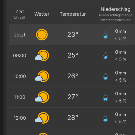
Niederschlag
Zeit
Wetter
Temperatur
Niederschlagsmenge
Uhrzeit
Wahrscheinlichkeit
0
mm
23°
Jetzt
< 5 %
0
mm
25°
09:00
< 5 %
0
mm
26°
10:00
< 5 %
0
mm
27°
11:00
< 5 %
0
mm
28°
12:00
< 5 %
0