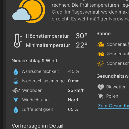
rechnen. Die Frühtemperaturen lieg
Grad. Im Tagesverlauf werden max
erreicht. Es weht mäßiger Nordwin
Sonne
30°
Höchsttemperatur
22°
Sonnenauf
Minimaltemperatur
Sonnenunt
Niederschlag & Wind
Sonnensch
Wahrscheinlichkeit
< 5 %
Gesundheitswe
Niederschlagsmenge
0
mm
Biowetter
Windböen
25 km/h
Pollen
Windrichtung
Nord
Zum Gesundhe
Luftfeuchtigkeit
65 %
Vorhersage im Detail