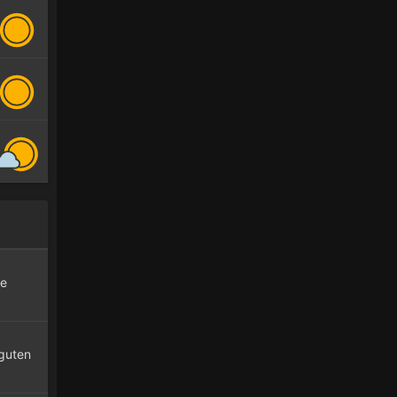
le
 guten