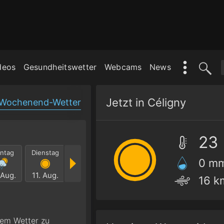
deos
Gesundheitswetter
Webcams
News
Jetzt in Céligny
Wochenend-Wetter
23
ntag
Dienstag
Mittwoch
Donnerstag
Freitag
Samst
0 m
 Aug.
11. Aug.
12. Aug.
13. Aug.
14. Aug.
15. Au
16 k
gem Wetter zu