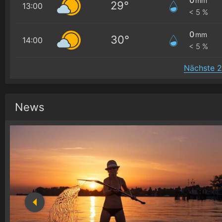
mm
29°
13:00
< 5 %
0
mm
30°
14:00
< 5 %
Nächste 2
News