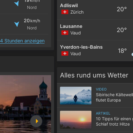
km/h
Adliswil
Nord
20°
Zürich
20
km/h
Lausanne
Nord
20°
Vaud
4 Stunden anzeigen
Yverdon-les-Bains
18°
Vaud
Alles rund ums Wetter
VIDEO
Sibirische Kältewel
flutet Europa
ARTIKEL
10 Tipps für einen
Schlaf trotz Hitze