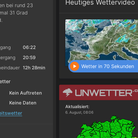
Heutiges Wettervideo
en bei rund 23
imal 31 Grad
d.
gang
06:22
ergang
20:59
Wetter in 70 Sekunden
eindauer
12h 28min
tter
Kein Auftreten
Keine Daten
Aktualisiert:
itswetter
6. August, 08:06