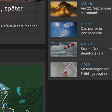
ARTIKEL
, später
Am 22. September 
astronomischer
10 Tipps für einen gute
Herbstbeginn
VIDEO
 Tiefausläufers machen
Wenn selbst in der Nacht die Temperatur
Das perfekte
der Wohnung nicht entweicht, wird der S
Wochenende
ARTIKEL
Sturm, Orkan und 
Beaufortskala
VIDEO
Meteorologischer
Frühlingsbeginn