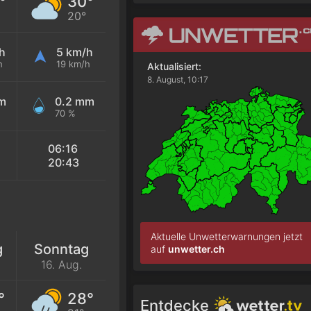
°
30°
20°
h
5 km/h
h
19 km/h
Aktualisiert:
8. August, 10:17
m
0.2 mm
70 %
06:16
20:43
Aktuelle Unwetterwarnungen jetzt
g
Sonntag
auf
unwetter.ch
16. Aug.
°
28°
Entdecke