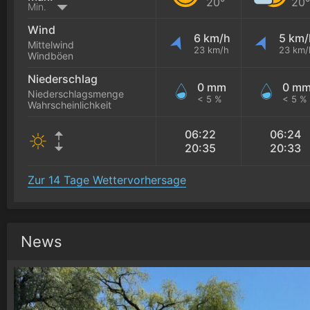
20°
20°
Min.
Wind
6 km/h
5 km/
Mittelwind
23 km/h
23 km/
Windböen
Niederschlag
0 mm
0 m
Niederschlagsmenge
< 5 %
< 5 %
Wahrscheinlichkeit
06:22
06:24
20:35
20:33
Zur 14 Tage Wettervorhersage
News