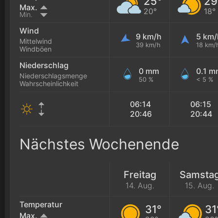
25°
29
Max.
20°
18°
Min.
Wind
9 km/h
5 km/
Mittelwind
39 km/h
18 km/
Windböen
Niederschlag
0 mm
0.1 m
Niederschlagsmenge
50 %
< 5 %
Wahrscheinlichkeit
06:14
06:15
20:46
20:44
Nächstes Wochenende
Freitag
Samsta
14. Aug.
15. Aug.
Temperatur
31°
31
Max.