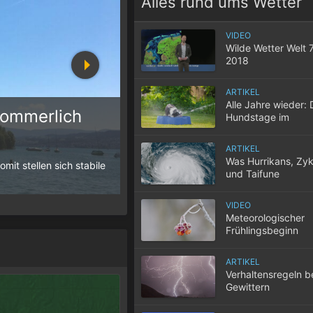
Alles rund ums Wetter
VIDEO
Wilde Wetter Welt 
2018
ARTIKEL
Alle Jahre wieder: 
sommerlich
Hundstage im
Hochsommer
10 Tipps für einen gute
ARTIKEL
Was Hurrikans, Zy
it stellen sich stabile
Wenn selbst in der Nacht die Temperatur
und Taifune
der Wohnung nicht entweicht, wird der S
unterscheidet
VIDEO
Meteorologischer
Frühlingsbeginn
ARTIKEL
Verhaltensregeln b
Gewittern