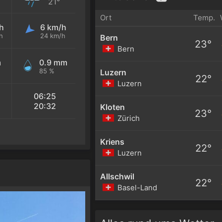
21°
Ort
Temp.
h
6 km/h
h
24 km/h
Bern
23°
Bern
m
0.9 mm
85 %
Luzern
22°
Luzern
06:25
20:32
Kloten
23°
Zürich
Kriens
22°
Luzern
Allschwil
22°
Basel-Land