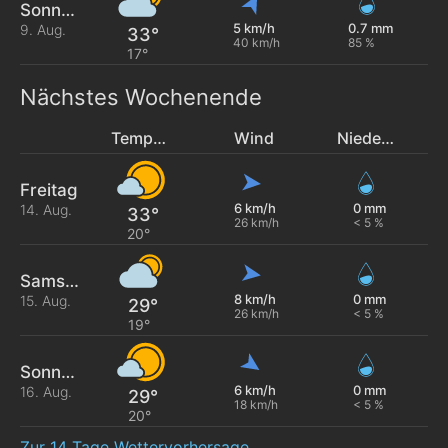
Sonntag
5 km/h
0.7 mm
9. Aug.
33°
40 km/h
85 %
17°
Nächstes Wochenende
Temperatur
Wind
Niederschlag
Freitag
6 km/h
0 mm
14. Aug.
33°
26 km/h
< 5 %
20°
Samstag
8 km/h
0 mm
15. Aug.
29°
26 km/h
< 5 %
19°
Sonntag
6 km/h
0 mm
16. Aug.
29°
18 km/h
< 5 %
20°
Zur 14 Tage Wettervorhersage