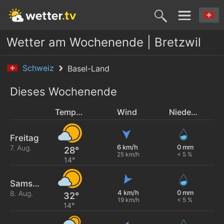
Wetter am Wochenende | Bretzwil
Schweiz
Basel-Land
Dieses Wochenende
Temperatur
Wind
Niederschlag
Freitag
6 km/h
0 mm
7. Aug.
28°
25 km/h
< 5 %
14°
Samstag
4 km/h
0 mm
8. Aug.
32°
19 km/h
< 5 %
14°