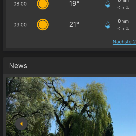
mm
19°
08:00
< 5 %
0
mm
21°
09:00
< 5 %
Nächste 2
News