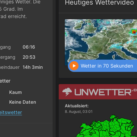
Heutiges Wettervideo
nniges Wetter. Die
5 Grad. Im
ad erreicht.
gang
06:16
ergang
20:53
Wetter in 70 Sekunden
eindauer
14h 3min
tter
Kaum
Keine Daten
Aktualisiert:
itswetter
8. August, 03:01