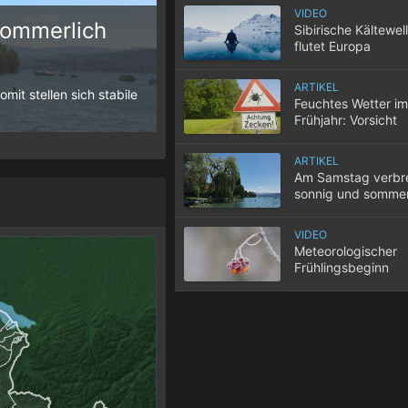
VIDEO
sommerlich
Sibirische Kältewel
flutet Europa
10 Tipps für einen gute
ARTIKEL
it stellen sich stabile
Wenn selbst in der Nacht die Temperatur
Feuchtes Wetter im
der Wohnung nicht entweicht, wird der S
Frühjahr: Vorsicht
Zecken!
ARTIKEL
Am Samstag verbre
sonnig und sommer
warm
VIDEO
Meteorologischer
Frühlingsbeginn