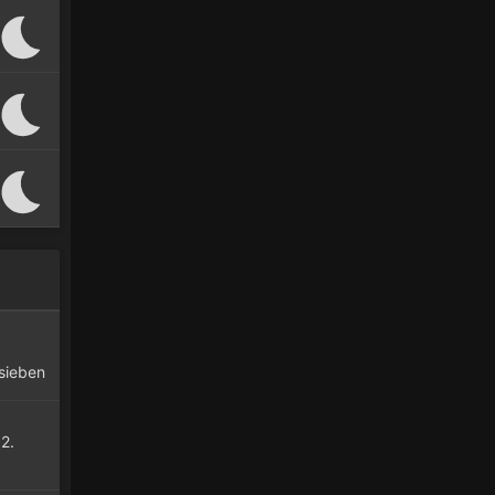
sieben
ag
2.