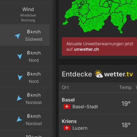
Wind
Windböen
Richtung
8
km/h
Südwest
Aktuelle Unwetterwarnungen jetzt
auf
unwetter.ch
8
km/h
Nord
Entdecke
8
km/h
Nord
Ort
Temp.
8
km/h
Basel
Nordost
19°
Basel-Stadt
8
km/h
Kriens
Nordost
18°
Luzern
10