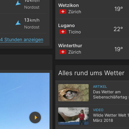
km/h
Wetzikon
Nordost
19°
Zürich
13
km/h
Lugano
Nordost
22°
Ticino
4 Stunden anzeigen
Winterthur
19°
Zürich
Alles rund ums Wetter
ARTIKEL
Das Wetter am
Siebenschläfertag 
Wochen bleiben m
VIDEO
Wilde Wetter Welt 1
März 2018