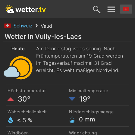
Schweiz
Vaud
Heute
Morgen
Samstag
Sonntag
Montag
Wetter in Vully-les-Lacs
6. Aug.
Am Donnerstag ist es sonnig. Nach
7. Aug.
8. Aug.
9. Aug.
10. Aug
Heute
Frühtemperaturen um 19 Grad werden
im Tagesverlauf maximal 31 Grad
erreicht. Es weht mäßiger Nordwind.
Höchsttemperatur
Minimaltemperatur
30°
19°
Wahrscheinlichkeit
Niederschlagsmenge
0
mm
< 5 %
Windböen
Windrichtung