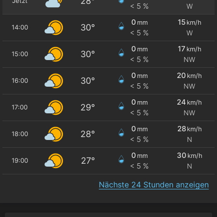
28°
Jetzt
< 5 %
W
0
15
mm
km/h
30°
14:00
< 5 %
W
0
17
mm
km/h
30°
15:00
< 5 %
NW
0
20
mm
km/h
30°
16:00
< 5 %
NW
0
24
mm
km/h
29°
17:00
< 5 %
NW
0
28
mm
km/h
28°
18:00
< 5 %
N
0
30
mm
km/h
27°
19:00
< 5 %
N
Nächste 24 Stunden anzeigen