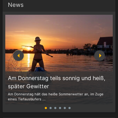
News
Am Donnerstag teils sonnig und heiß,
1
r
später Gewitter
Am Donnerstag hält das heiße Sommerwetter an, im Zuge
W
eines Tiefausläufers ...
G