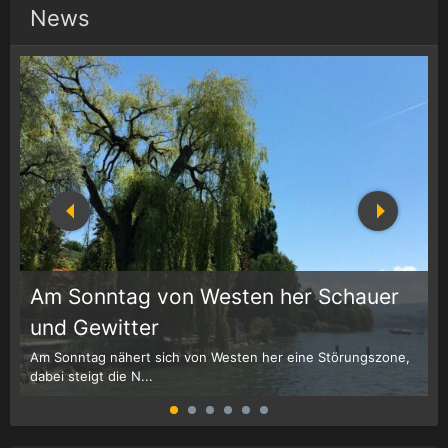
News
Am Sonntag von Westen her Schauer
1
r
und Gewitter
Am Sonntag nähert sich von Westen her eine Störungszone,
W
dabei steigt die N...
G