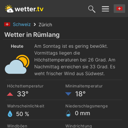
Schweiz
Zürich
Heute
Morgen
Dienstag
Mittwoch
Donnerst
Wetter in Rümlang
9. Aug.
Am Sonntag ist es gering bewölkt.
10. Aug.
11. Aug.
12. Aug.
13. Aug
Heute
Vormittags liegen die
Höchsttemperaturen bei 26 Grad. Am
Nachmittag erreichen sie 33 Grad. Es
weht frischer Wind aus Südwest.
Höchsttemperatur
Minimaltemperatur
33°
18°
Wahrscheinlichkeit
Niederschlagsmenge
0
mm
50 %
Windböen
Windrichtung