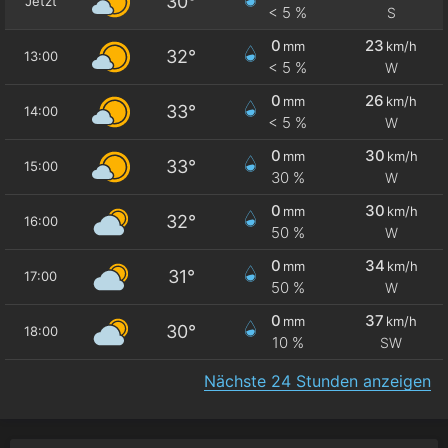
30°
Jetzt
< 5 %
S
0
23
mm
km/h
32°
13:00
< 5 %
W
0
26
mm
km/h
33°
14:00
< 5 %
W
0
30
mm
km/h
33°
15:00
30 %
W
0
30
mm
km/h
32°
16:00
50 %
W
0
34
mm
km/h
31°
17:00
50 %
W
0
37
mm
km/h
30°
18:00
10 %
SW
Nächste 24 Stunden anzeigen