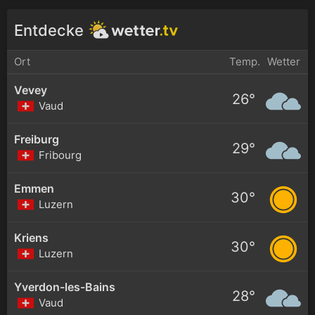
Entdecke
Ort
Temp.
Wetter
Vevey
26°
Vaud
Freiburg
29°
Fribourg
Emmen
30°
Luzern
Kriens
30°
Luzern
Yverdon-les-Bains
28°
Vaud