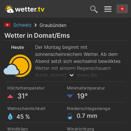
Schweiz
Graubünden
Heute
Morgen
Mittwoch
Donnerstag
Freitag
Wetter in Domat/Ems
10. Aug.
Der Montag beginnt mit
11. Aug.
12. Aug.
13. Aug.
14. Aug
Heute
sonnenscheinreichem Wetter. Ab dem
Abend setzt sich wechselnd bewölktes
Wetter mit einigen Regenschauern
durch. Vormittags liegen die
Höchsttemperaturen bei 23 Grad. Am
Höchsttemperatur
Minimaltemperatur
Nachmittag erreichen sie 31 Grad. Der
31°
19°
Wind weht frisch aus Nord.
Wahrscheinlichkeit
Niederschlagsmenge
0.7
mm
45 %
Windböen
Windrichtung