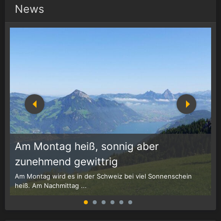
News
Am Montag heiß, sonnig aber
1
r
zunehmend gewittrig
Am Montag wird es in der Schweiz bei viel Sonnenschein
W
heiß. Am Nachmittag ...
G