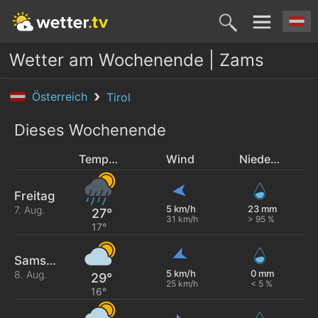
Wetter am Wochenende | Zams
Österreich
Tirol
Dieses Wochenende
Temperatur
Wind
Niederschlag
Freitag
5 km/h
23 mm
7. Aug.
27°
31 km/h
> 95 %
17°
Samstag
5 km/h
0 mm
8. Aug.
29°
25 km/h
< 5 %
16°