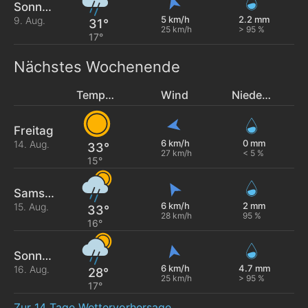
Sonntag
5 km/h
2.2 mm
9. Aug.
31°
25 km/h
> 95 %
17°
Nächstes Wochenende
Temperatur
Wind
Niederschlag
Freitag
6 km/h
0 mm
14. Aug.
33°
27 km/h
< 5 %
15°
Samstag
6 km/h
2 mm
15. Aug.
33°
28 km/h
95 %
16°
Sonntag
6 km/h
4.7 mm
16. Aug.
28°
25 km/h
> 95 %
17°
Zur 14 Tage Wettervorhersage