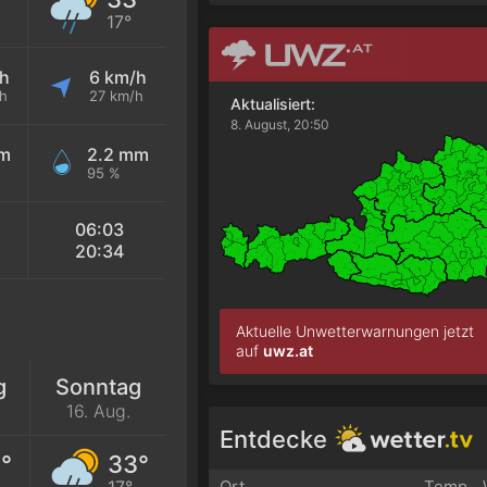
17°
/h
6 km/h
h
27 km/h
Aktualisiert:
8. August, 20:50
mm
2.2 mm
95 %
06:03
20:34
Aktuelle Unwetterwarnungen jetzt
auf
uwz.at
g
Sonntag
16. Aug.
Entdecke
°
33°
17°
Ort
Temp.