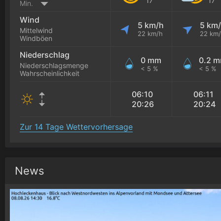
Min.
Wind
5 km/h
5 km
Mittelwind
22 km/h
22 km
Windböen
Niederschlag
0 mm
0.2 
Niederschlagsmenge
< 5 %
< 5 %
Wahrscheinlichkeit
06:10
06:11
20:26
20:24
Zur 14 Tage Wettervorhersage
News