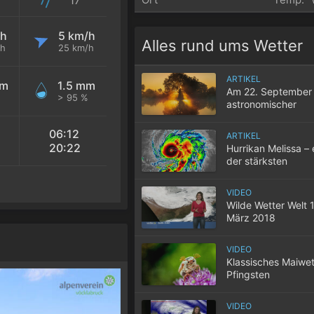
/h
5 km/h
Alles rund ums Wetter
/h
25 km/h
ARTIKEL
mm
1.5 mm
Am 22. September 
> 95 %
astronomischer
Herbstbeginn
06:12
ARTIKEL
20:22
Hurrikan Melissa – 
der stärksten
atlantischen Hurri
aller Zeiten
VIDEO
Wilde Wetter Welt 1
März 2018
VIDEO
Klassisches Maiwet
Pfingsten
VIDEO