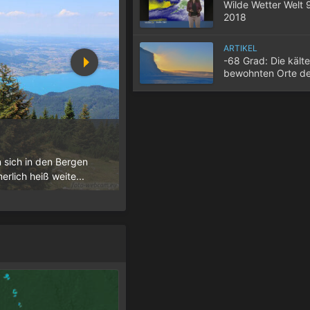
Wilde Wetter Welt 
2018
ARTIKEL
-68 Grad: Die kält
bewohnten Orte de
10 Tipps für einen gute
n sich in den Bergen
Wenn selbst in der Nacht die Temperatur
lich heiß weite...
der Wohnung nicht entweicht, wird der S