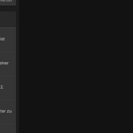
ist
einer
kane
2.
ter zu