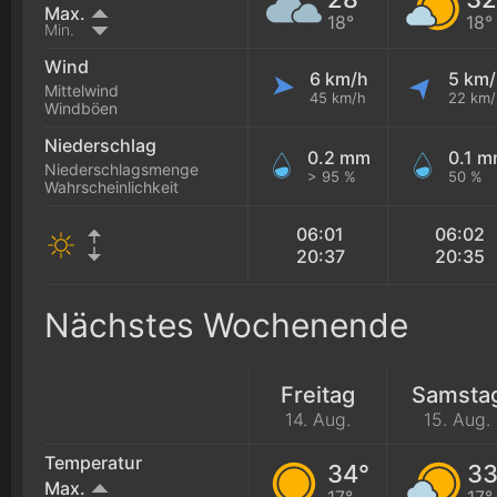
Max.
18°
18°
Min.
Wind
6 km/h
5 km
Mittelwind
45 km/h
22 km/
Windböen
Niederschlag
0.2 mm
0.1 
Niederschlagsmenge
> 95 %
50 %
Wahrscheinlichkeit
06:01
06:02
20:37
20:35
Nächstes Wochenende
Freitag
Samsta
14. Aug.
15. Aug.
Temperatur
34°
33
Max.
17°
17°