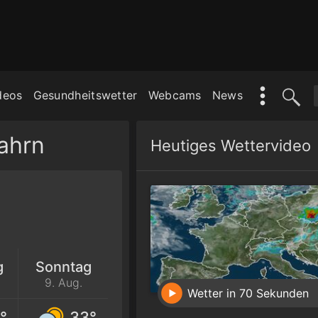
deos
Gesundheitswetter
Webcams
News
ahrn
Heutiges Wettervideo
g
Sonntag
9. Aug.
Wetter in 70 Sekunden
°
33°