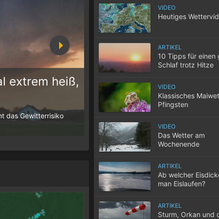
VIDEO
Heutiges Wettervi
ARTIKEL
10 Tipps für einen
Schlaf trotz Hitze
l extrem heiß,
VIDEO
Klassisches Maiwet
10 Tipps für einen gute
Pfingsten
t das Gewitterrisiko
Wenn selbst in der Nacht die Temperatur
der Wohnung nicht entweicht, wird der S
VIDEO
Das Wetter am
Wochenende
ARTIKEL
Ab welcher Eisdic
man Eislaufen?
ARTIKEL
Sturm, Orkan und 