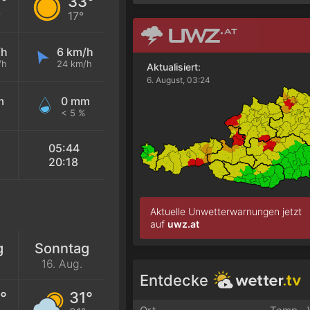
°
33°
°
17°
/h
6 km/h
/h
24 km/h
Aktualisiert:
6. August, 03:24
m
0 mm
< 5 %
05:44
20:18
Aktuelle Unwetterwarnungen jetzt
auf
uwz.at
g
Sonntag
16. Aug.
Entdecke
°
31°