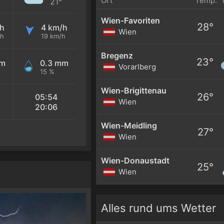
Ort
Temp.
21°
Wien-Favoriten
28°
h
4 km/h
Wien
/h
19 km/h
Bregenz
23°
mm
0.3 mm
Vorarlberg
15 %
Wien-Brigittenau
26°
05:54
Wien
20:06
Wien-Meidling
27°
Wien
Wien-Donaustadt
25°
Wien
Alles rund ums Wetter