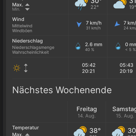
30°
31
Max.
22°
19
Min.
Wind
7 km/h
7 km
Mittelwind
31 km/h
24 km
Windböen
Niederschlag
2.6 mm
0 m
Niederschlagsmenge
40 %
< 5 %
Wahrscheinlichkeit
05:42
05:43
20:21
20:19
Nächstes Wochenende
Freitag
Samsta
14. Aug.
15. Aug.
Temperatur
38°
30
Max.