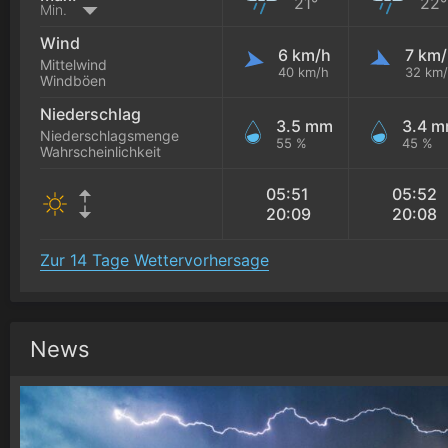
21°
22°
Min.
Wind
6 km/h
7 km/
Mittelwind
40 km/h
32 km
Windböen
Niederschlag
3.5 mm
3.4 
Niederschlagsmenge
55 %
45 %
Wahrscheinlichkeit
05:51
05:52
20:09
20:08
Zur 14 Tage Wettervorhersage
News