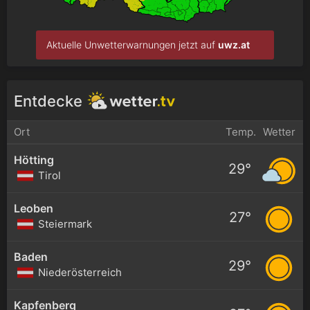
Aktuelle Unwetterwarnungen jetzt auf
uwz.at
Entdecke
Ort
Temp.
Wetter
Hötting
29°
Tirol
Leoben
27°
Steiermark
Baden
29°
Niederösterreich
Kapfenberg