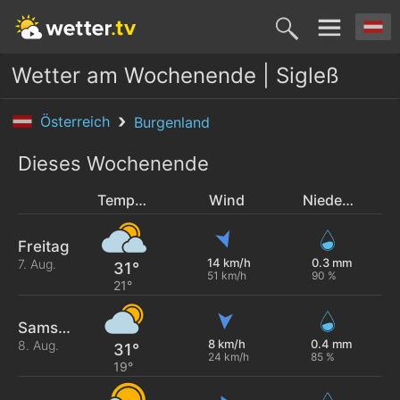
Wetter am Wochenende | Sigleß
Österreich
Burgenland
Dieses Wochenende
Temperatur
Wind
Niederschlag
Freitag
14 km/h
0.3 mm
7. Aug.
31°
51 km/h
90 %
21°
Samstag
8 km/h
0.4 mm
8. Aug.
31°
24 km/h
85 %
19°