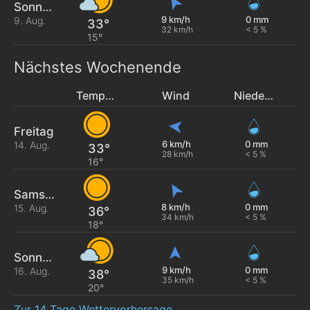
Sonntag
9 km/h
0 mm
9. Aug.
33°
32 km/h
< 5 %
15°
Nächstes Wochenende
Temperatur
Wind
Niederschlag
Freitag
6 km/h
0 mm
14. Aug.
33°
28 km/h
< 5 %
16°
Samstag
8 km/h
0 mm
15. Aug.
36°
34 km/h
< 5 %
18°
Sonntag
9 km/h
0 mm
16. Aug.
38°
35 km/h
< 5 %
20°
Zur 14 Tage Wettervorhersage