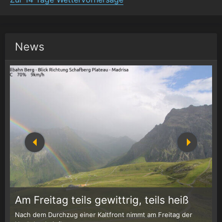
News
1
r
Am Freitag teils gewittrig, teils heiß
Nach dem Durchzug einer Kaltfront nimmt am Freitag der
W