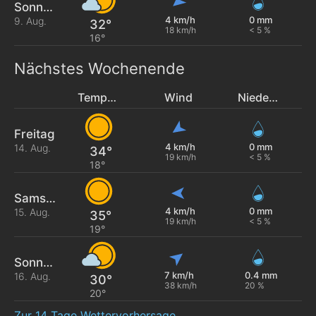
Sonntag
4 km/h
0 mm
9. Aug.
32°
18 km/h
< 5 %
16°
Nächstes Wochenende
Temperatur
Wind
Niederschlag
Freitag
4 km/h
0 mm
14. Aug.
34°
19 km/h
< 5 %
18°
Samstag
4 km/h
0 mm
15. Aug.
35°
19 km/h
< 5 %
19°
Sonntag
7 km/h
0.4 mm
16. Aug.
30°
38 km/h
20 %
20°
Zur 14 Tage Wettervorhersage