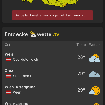
Aktuelle Unwetterwarnungen jetzt auf
uwz.at
Entdecke
Ort
Temp.
Wetter
Wels
28°
Oberösterreich
Graz
29°
Steiermark
Wien-Alsergrund
29°
Wien
Wien-Liesing