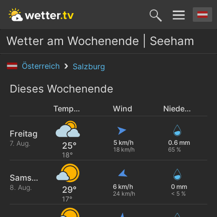
Wetter am Wochenende | Seeham
Österreich
Salzburg
Dieses Wochenende
Temperatur
Wind
Niederschlag
Freitag
5 km/h
0.6 mm
7. Aug.
25°
18 km/h
65 %
18°
Samstag
6 km/h
0 mm
8. Aug.
29°
24 km/h
< 5 %
17°