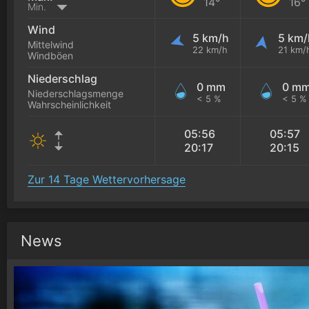
14°
16°
Min.
Wind
5 km/h
5 km/
Mittelwind
22 km/h
21 km/
Windböen
Niederschlag
0 mm
0 m
Niederschlagsmenge
< 5 %
< 5 %
Wahrscheinlichkeit
05:56
05:57
20:17
20:15
Zur 14 Tage Wettervorhersage
News