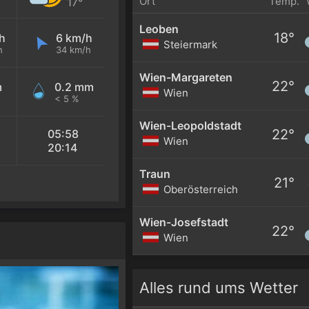
Ort
Temp.
17°
Leoben
18°
h
6 km/h
Steiermark
h
34 km/h
Wien-Margareten
22°
m
0.2 mm
Wien
< 5 %
Wien-Leopoldstadt
22°
05:58
Wien
20:14
Traun
21°
Oberösterreich
Wien-Josefstadt
22°
Wien
Alles rund ums Wetter