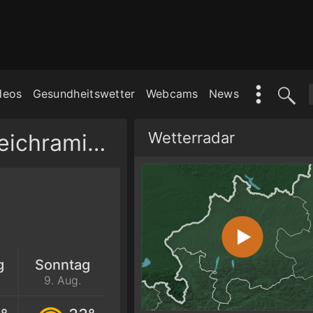
deos
Gesundheitswetter
Webcams
News
Wetterradar
Wetter am Wochenende | Reichraming
g
Sonntag
9. Aug.