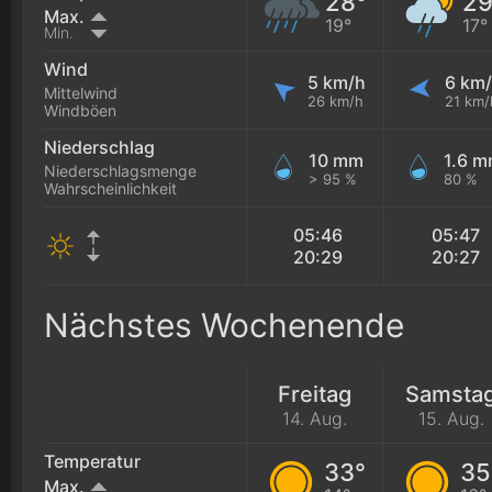
28°
29
Max.
19°
17°
Min.
Wind
5 km/h
6 km
Mittelwind
26 km/h
21 km/
Windböen
Niederschlag
10 mm
1.6 
Niederschlagsmenge
> 95 %
80 %
Wahrscheinlichkeit
05:46
05:47
20:29
20:27
Nächstes Wochenende
Freitag
Samsta
14. Aug.
15. Aug.
Temperatur
33°
35
Max.