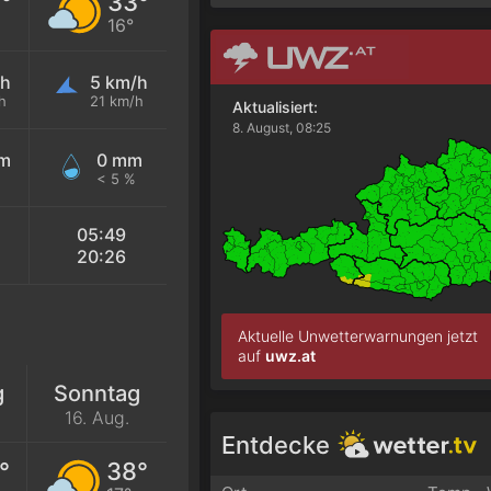
°
33°
16°
/h
5 km/h
h
21 km/h
Aktualisiert:
8. August, 08:25
mm
0 mm
< 5 %
05:49
20:26
Aktuelle Unwetterwarnungen jetzt
auf
uwz.at
g
Sonntag
16. Aug.
Entdecke
°
38°