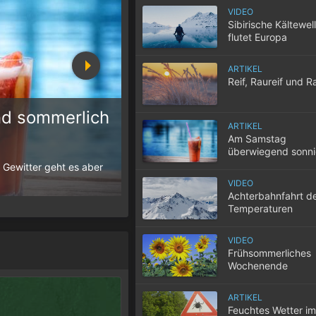
VIDEO
Sibirische Kältewel
flutet Europa
ARTIKEL
Reif, Raureif und R
d sommerlich
ARTIKEL
Am Samstag
10 Tipps für einen gute
überwiegend sonn
sommerlich warm
 Gewitter geht es aber
Wenn selbst in der Nacht die Temperatur
der Wohnung nicht entweicht, wird der S
VIDEO
Achterbahnfahrt d
Temperaturen
VIDEO
Frühsommerliches
Wochenende
ARTIKEL
Feuchtes Wetter im