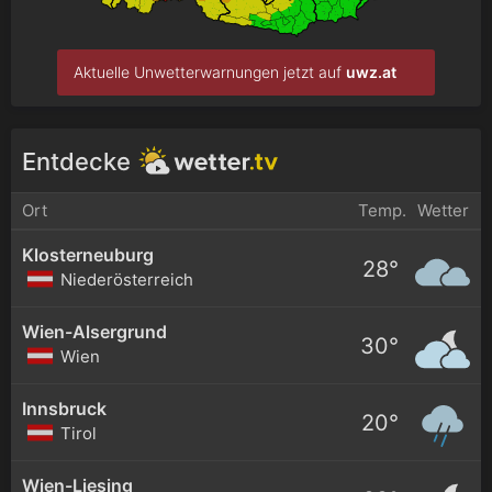
Aktuelle Unwetterwarnungen jetzt auf
uwz.at
Entdecke
Ort
Temp.
Wetter
Klosterneuburg
28°
Niederösterreich
Wien-Alsergrund
30°
Wien
Innsbruck
20°
Tirol
Wien-Liesing