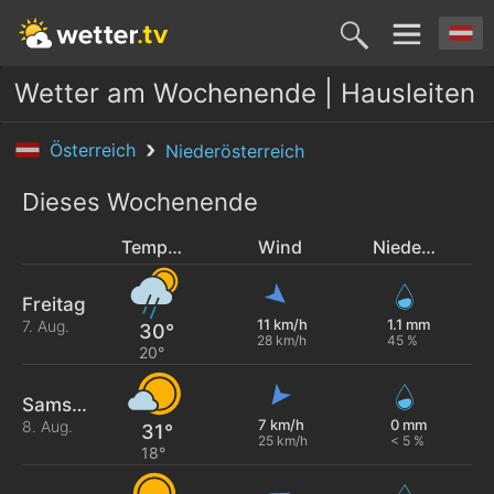
Wetter am Wochenende | Hausleiten
Österreich
Niederösterreich
Dieses Wochenende
Temperatur
Wind
Niederschlag
Freitag
11 km/h
1.1 mm
7. Aug.
30°
28 km/h
45 %
20°
Samstag
7 km/h
0 mm
8. Aug.
31°
25 km/h
< 5 %
18°