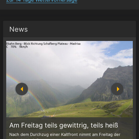
News
1
r
Am Freitag teils gewittrig, teils heiß
Nach dem Durchzug einer Kaltfront nimmt am Freitag der
W