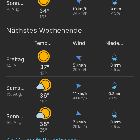
Sonntag
10 km/h
0 mm
9. Aug.
34°
34 km/h
< 5 %
16°
Nächstes Wochenende
Temperatur
Wind
Niederschlag
Freitag
5 km/h
0 mm
14. Aug.
37°
20 km/h
< 5 %
17°
Samstag
11 km/h
0.2 mm
15. Aug.
36°
41 km/h
20 %
19°
Sonntag
7 km/h
0 mm
16. Aug.
38°
29 km/h
< 5 %
25°
Zur 14 Tage Wettervorhersage