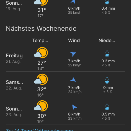
Sonntag
6 km/h
0.4 mm
16. Aug.
31°
25 km/h
< 5 %
17°
Nächstes Wochenende
Temperatur
Wind
Niederschlag
Freitag
7 km/h
0.2 mm
21. Aug.
27°
22 km/h
< 5 %
13°
Samstag
7 km/h
0 mm
22. Aug.
32°
24 km/h
< 5 %
16°
Sonntag
8 km/h
0.5 mm
23. Aug.
30°
23 km/h
< 5 %
19°
Zur 14 Tage Wettervorhersage