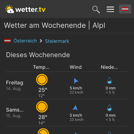
Wetter am Wochenende | Alpl
Österreich
Steiermark
Dieses Wochenende
Temperatur
Wind
Niederschlag
Freitag
5 km/h
0 mm
14. Aug.
25°
22 km/h
< 5 %
12°
Samstag
5 km/h
0 mm
15. Aug.
28°
23 km/h
< 5 %
14°