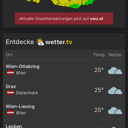
Aktuelle Unwetterwarnungen jetzt auf
uwz.at
Entdecke
Ort
Temp.
Wetter
Wien-Ottakring
25°
Wien
Graz
25°
Steiermark
Wien-Liesing
25°
Wien
Leoben