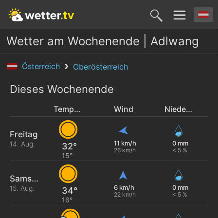
Wetter am Wochenende | Adlwang
Österreich
Oberösterreich
Dieses Wochenende
Temperatur
Wind
Niederschlag
Freitag
11 km/h
0 mm
14. Aug.
32°
26 km/h
< 5 %
15°
Samstag
6 km/h
0 mm
15. Aug.
34°
22 km/h
< 5 %
16°