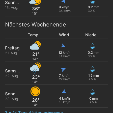
Sonntag
9 km/h
0.2 mm
16. Aug.
36°
34 km/h
30 %
19°
Nächstes Wochenende
Temperatur
Wind
Niederschlag
Freitag
12 km/h
0.2 mm
21. Aug.
21°
34 km/h
30 %
14°
Samstag
7 km/h
1.5 mm
22. Aug.
23°
22 km/h
< 5 %
14°
Sonntag
4 km/h
0 mm
23. Aug.
26°
16 km/h
< 5 %
14°
Zur 14 Tage Wettervorhersage