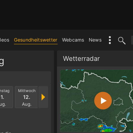
deos
Gesundheitswetter
Webcams
News
Wetterradar
g
nstag
Mittwoch
Donnerstag
Freitag
Samstag
Sonnt
11.
12.
13.
14.
15.
16.
ug.
Aug.
Aug.
Aug.
Aug.
Aug