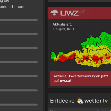
g die
leme erhöhen:
Aktualisiert:
7. August, 16:31
Aktuelle Unwetterwarnungen jetzt
auf
uwz.at
Entdecke