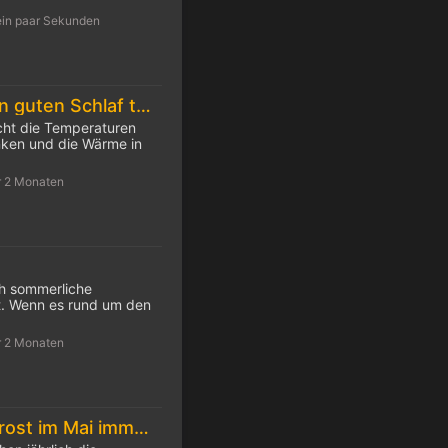
ein paar Sekunden
10 Tipps für einen guten Schlaf trotz Hitze
cht die Temperaturen
inken und die Wärme in
r 2 Monaten
ch sommerliche
. Wenn es rund um den
r 2 Monaten
Die Eisheiligen: Frost im Mai immer seltener