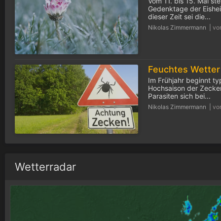
Vom 11. bis 15. Mai ste
Gedenktage der Eisheil
dieser Zeit sei die...
Nikolas Zimmermann |
vo
Im Frühjahr beginnt ty
Hochsaison der Zecken
Parasiten sich bei...
Nikolas Zimmermann |
vo
Wetterradar