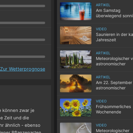
ARTIKEL
Am Samstag
überwiegend sonn
sommerlich warm
VIDEO
Saunieren in der ka
Jahreszeit
ARTIKEL
Meteorologischer v
astronomischer
Zur Wetterprognose
Frühlingsbeginn
ARTIKEL
Am 22. September 
astronomischer
Herbstbeginn
VIDEO
Frühsommerliches
se können zwar je
Wochenende
e Zeit und die
hr ähnlich - ebenso
VIDEO
Meteorologischer
dener Pflanzenarten