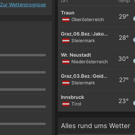
Ort
Temp.
Zur Wetterprognose
Traun
29°
Oberösterreich
Graz,06.Bez.:Jakomini
28°
Steiermark
Wr. Neustadt
30°
Niederösterreich
Graz,03.Bez.:Geidorf
27°
Steiermark
Innsbruck
23°
Tirol
Alles rund ums Wetter