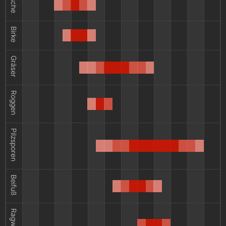
Esche
Birke
Gräser
Roggen
Pilzsporen
Beifuß
Ragweed