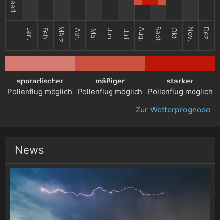
Sept.
März
Nov.
Aug.
Dez.
Jan.
Feb.
Okt.
Apr.
Juni
Mai
Juli
sporadischer
mäßiger
starker
Pollenflug möglich
Pollenflug möglich
Pollenflug möglich
Zur Wetterprognose
News