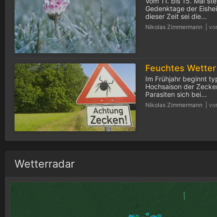
Vom 11. bis 15. Mai ste
Gedenktage der Eisheil
dieser Zeit sei die...
Nikolas Zimmermann |
vo
Im Frühjahr beginnt ty
Hochsaison der Zecken
Parasiten sich bei...
Nikolas Zimmermann |
vo
Wetterradar