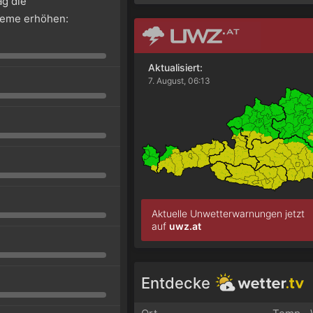
g die
leme erhöhen:
Aktualisiert:
7. August, 06:13
Aktuelle Unwetterwarnungen jetzt
auf
uwz.at
Entdecke