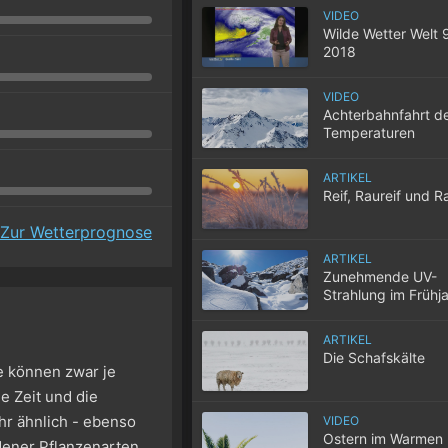
VIDEO
Wilde Wetter Welt 
2018
VIDEO
Achterbahnfahrt d
Temperaturen
ARTIKEL
Reif, Raureif und R
Zur Wetterprognose
ARTIKEL
Zunehmende UV-
Strahlung im Frühj
ARTIKEL
Die Schafskälte
se können zwar je
e Zeit und die
hr ähnlich - ebenso
VIDEO
Ostern im Warmen
dener Pflanzenarten