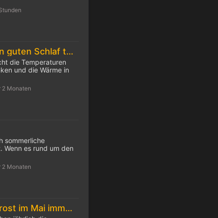
 Stunden
10 Tipps für einen guten Schlaf trotz Hitze
cht die Temperaturen
inken und die Wärme in
r 2 Monaten
ch sommerliche
. Wenn es rund um den
r 2 Monaten
Die Eisheiligen: Frost im Mai immer seltener