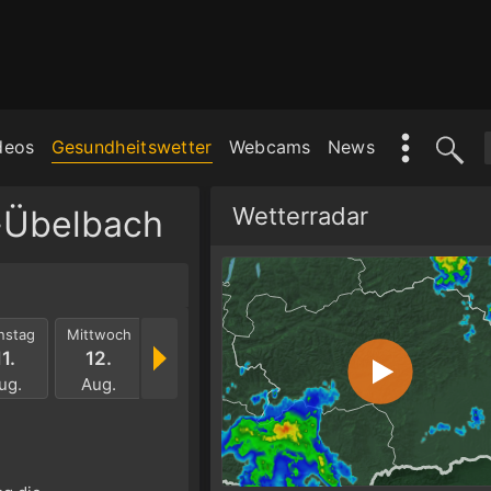
deos
Gesundheitswetter
Webcams
News
Wetterradar
-Übelbach
nstag
Mittwoch
Donnerstag
Freitag
Samstag
Sonnt
11.
12.
13.
14.
15.
16.
ug.
Aug.
Aug.
Aug.
Aug.
Aug