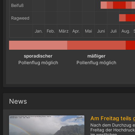
Beifuß
Ragweed
Jan.
Feb.
März
Apr.
Mai
Juni
Juli
Aug.
sporadischer
mäßiger
Pollenflug möglich
Pollenflug möglich
News
Nach dem Durchzug ei
Freitag der Hochdrucke
im westlichen...