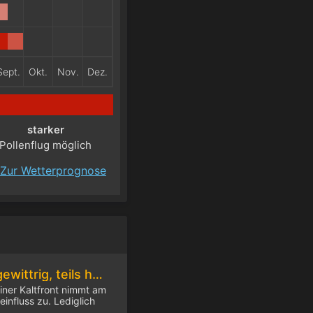
Sept.
Okt.
Nov.
Dez.
starker
Pollenflug möglich
Zur Wetterprognose
Am Freitag teils gewittrig, teils heiß
ner Kaltfront nimmt am
influss zu. Lediglich