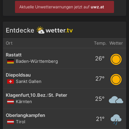
Aktuelle Unwetterwarnungen jetzt auf
uwz.at
Entdecke
Ort
Temp.
Wetter
Rastatt
26°
Baden-Württemberg
Diepoldsau
27°
Sankt Gallen
Klagenfurt,10.Bez.:St. Peter
25°
Kärnten
Oberlangkampfen
21°
Tirol