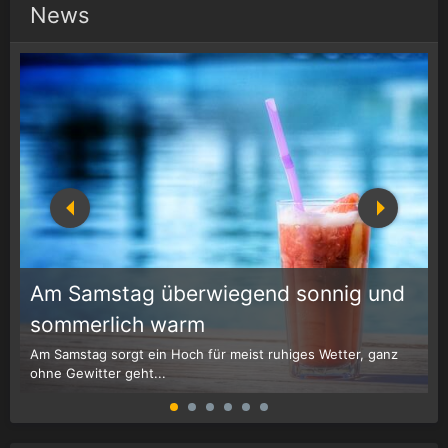
News
Am Samstag überwiegend sonnig und
1
r
sommerlich warm
Am Samstag sorgt ein Hoch für meist ruhiges Wetter, ganz
W
ohne Gewitter geht...
G