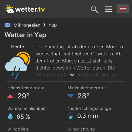
Yap
Mikronesien
Heute
Morgen
Montag
Dienstag
Mittwoc
Wetter in Yap
8. Aug.
Der Samstag ist ab dem frühen Morgen
9. Aug.
10. Aug.
11. Aug.
12. Aug
Heute
wechselhaft mit leichten Gewittern. Ab
dem frühen Morgen setzt sich teils
dichter bewölktes Wetter durch. Die
Frühtemperaturen liegen bei rund 28
Grad. Im Tagesverlauf werden maximal
Höchsttemperatur
Minimaltemperatur
29 Grad erreicht. Es weht starker
29°
28°
Südwestwind.
Wahrscheinlichkeit
Niederschlagsmenge
0.3
mm
65 %
Windböen
Windrichtung