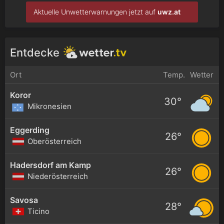
Aktuelle Unwetterwarnungen jetzt auf
uwz.at
Entdecke
Ort
Temp.
Wetter
Koror
30°
Mikronesien
Eggerding
26°
Oberösterreich
Hadersdorf am Kamp
26°
Niederösterreich
Savosa
28°
Ticino