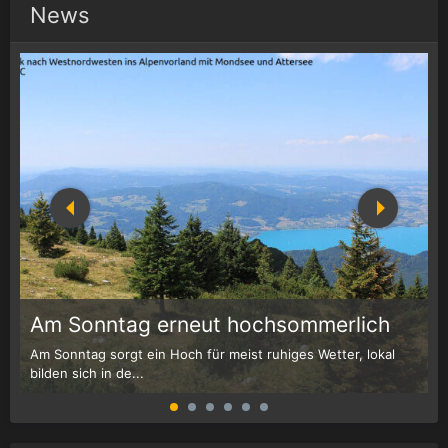
News
1
r
Am Sonntag erneut hochsommerlich
Am Sonntag sorgt ein Hoch für meist ruhiges Wetter, lokal
W
bilden sich in de...
G