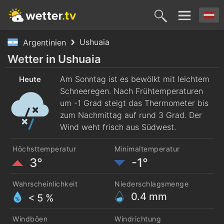
Ushuaia
Argentinien
Heute
Morgen
Dienstag
Mittwoch
Donnerst
Wetter in Ushuaia
9. Aug.
Am Sonntag ist es bewölkt mit leichtem
10. Aug.
11. Aug.
12. Aug.
13. Aug
Heute
Schneeregen. Nach Frühtemperaturen
um -1 Grad steigt das Thermometer bis
zum Nachmittag auf rund 3 Grad. Der
Wind weht frisch aus Südwest.
Höchsttemperatur
Minimaltemperatur
3°
-1°
Wahrscheinlichkeit
Niederschlagsmenge
0.4
mm
< 5 %
Windböen
Windrichtung