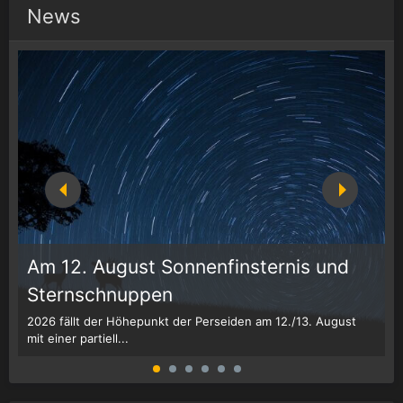
News
Am 12. August Sonnenfinsternis und
Sternschnuppen
g
2026 fällt der Höhepunkt der Perseiden am 12./13. August
Z
mit einer partiell...
d