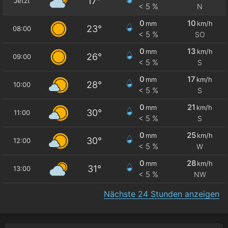
17°
Jetzt
< 5 %
N
0
10
mm
km/h
23°
08:00
< 5 %
SO
0
13
mm
km/h
26°
09:00
< 5 %
S
0
17
mm
km/h
28°
10:00
< 5 %
S
0
21
mm
km/h
30°
11:00
< 5 %
S
0
25
mm
km/h
30°
12:00
< 5 %
W
0
28
mm
km/h
31°
13:00
< 5 %
NW
Nächste 24 Stunden anzeigen