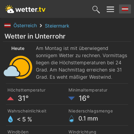
Österreich
Steiermark
Heute
Morgen
Mittwoch
Donnerstag
Freitag
Wetter in Unterrohr
10. Aug.
Am Montag ist mit überwiegend
11. Aug.
12. Aug.
13. Aug.
14. Aug
Heute
sonnigem Wetter zu rechnen. Vormittags
liegen die Höchsttemperaturen bei 24
Grad. Am Nachmittag erreichen sie 31
Grad. Es weht mäßiger Westwind.
Höchsttemperatur
Minimaltemperatur
31°
16°
Wahrscheinlichkeit
Niederschlagsmenge
0.1
mm
< 5 %
Windböen
Windrichtung