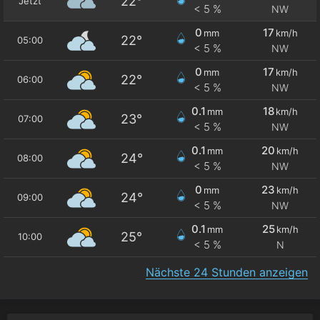
22°
Jetzt
< 5 %
NW
0
17
mm
km/h
22°
05:00
< 5 %
NW
0
17
mm
km/h
22°
06:00
< 5 %
NW
0.1
18
mm
km/h
23°
07:00
< 5 %
NW
0.1
20
mm
km/h
24°
08:00
< 5 %
NW
0
23
mm
km/h
24°
09:00
< 5 %
NW
0.1
25
mm
km/h
25°
10:00
< 5 %
N
Nächste 24 Stunden anzeigen