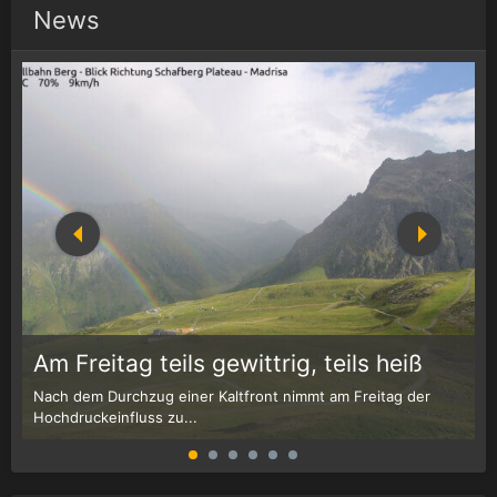
News
1
r
Am Freitag teils gewittrig, teils heiß
Nach dem Durchzug einer Kaltfront nimmt am Freitag der
W
Hochdruckeinfluss zu...
G