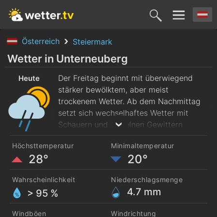
Österreich
Steiermark
Heute
Morgen
Sonntag
Montag
Diensta
Wetter in Unterneuberg
7. Aug.
Der Freitag beginnt mit überwiegend
8. Aug.
9. Aug.
10. Aug.
11. Aug
Heute
stärker bewölktem, aber meist
trockenem Wetter. Ab dem Nachmittag
setzt sich wechselhaftes Wetter mit
Schauern und einzelnen Gewittern
durch. Die Frühtemperaturen liegen bei
Höchsttemperatur
Minimaltemperatur
rund 22 Grad. Im Tagesverlauf erwärmt
28°
20°
sich die Luft auf rund 28 Grad. Es weht
mäßiger Nordwestwind.
Wahrscheinlichkeit
Niederschlagsmenge
4.7
mm
> 95 %
Windböen
Windrichtung