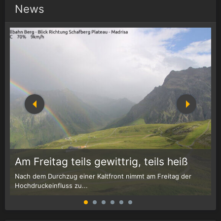
News
1
r
Am Freitag teils gewittrig, teils heiß
Nach dem Durchzug einer Kaltfront nimmt am Freitag der
W
Hochdruckeinfluss zu...
G