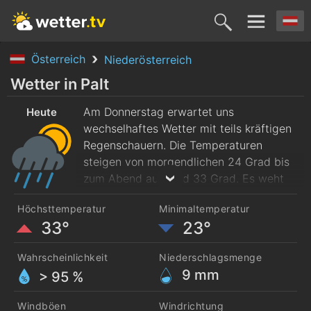
Österreich
Niederösterreich
Heute
Morgen
Samstag
Sonntag
Montag
Wetter in Palt
6. Aug.
Am Donnerstag erwartet uns
7. Aug.
8. Aug.
9. Aug.
10. Aug
Heute
wechselhaftes Wetter mit teils kräftigen
Regenschauern. Die Temperaturen
steigen von morgendlichen 24 Grad bis
zum Abend auf rund 33 Grad. Es weht
mäßiger Westwind.
Höchsttemperatur
Minimaltemperatur
33°
23°
Wahrscheinlichkeit
Niederschlagsmenge
9
mm
> 95 %
Windböen
Windrichtung