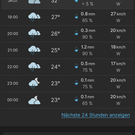
32°
Jetzt
< 5 %
W
0.8
27
mm
km/h
27°
19:00
65 %
W
0.3
20
mm
km/h
26°
20:00
90 %
W
1.2
18
mm
km/h
25°
21:00
90 %
W
0.5
17
mm
km/h
24°
22:00
75 %
W
0.1
20
mm
km/h
23°
23:00
75 %
W
0.1
20
mm
km/h
23°
00:00
65 %
W
Nächste 24 Stunden anzeigen