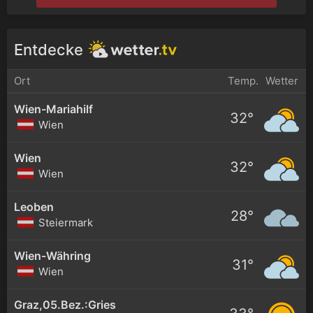
Entdecke
Ort
Temp.
Wetter
Wien-Mariahilf
32°
Wien
Wien
32°
Wien
Leoben
28°
Steiermark
Wien-Währing
31°
Wien
Graz,05.Bez.:Gries