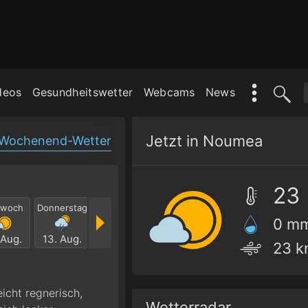
deos
Gesundheitswetter
Webcams
News
Jetzt in Noumea
Wochenend-Wetter
23
twoch
Donnerstag
Freitag
Samstag
Sonntag
Mont
0 m
 Aug.
13. Aug.
14. Aug.
15. Aug.
16. Aug.
17. Au
23 k
icht regnerisch,
Wetterradar