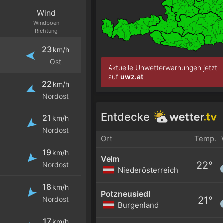
Wind
Windböen
Richtung
23
km/h
Ost
Aktuelle Unwetterwarnungen jetzt
auf
uwz.at
22
km/h
Nordost
Entdecke
21
km/h
Nordost
Ort
Temp.
19
km/h
Velm
22°
Nordost
Niederösterreich
18
km/h
Potzneusiedl
21°
Nordost
Burgenland
17
km/h