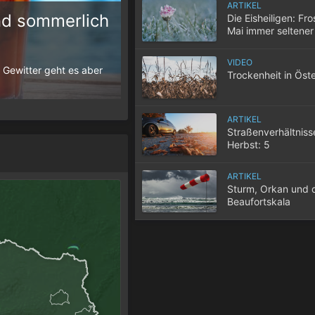
ARTIKEL
d sommerlich
Die Eisheiligen: Fro
Mai immer seltener
10 Tipps für einen gute
VIDEO
 Gewitter geht es aber
Wenn selbst in der Nacht die Temperatur
Trockenheit in Öste
der Wohnung nicht entweicht, wird der S
ARTIKEL
Straßenverhältniss
Herbst: 5
Herausforderungen
Autofahrer
ARTIKEL
Sturm, Orkan und 
Beaufortskala