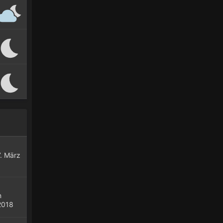
7. März
n
2018