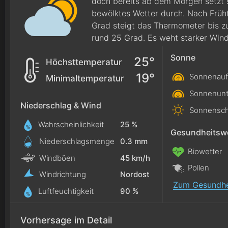
doch bereits ab dem Morgen setzt s
bewölktes Wetter durch. Nach Frü
Grad steigt das Thermometer bis zu
rund 25 Grad. Es weht starker Wind
Sonne
25°
Höchsttemperatur
19°
Sonnenauf
Minimaltemperatur
Sonnenunt
Niederschlag & Wind
Sonnensch
Wahrscheinlichkeit
25 %
Gesundheitswe
Niederschlagsmenge
0.3
mm
Biowetter
Windböen
45 km/h
Pollen
Windrichtung
Nordost
Zum Gesundhe
Luftfeuchtigkeit
90 %
Vorhersage im Detail