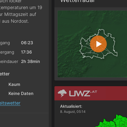
ich locker
htemperaturen um 19
r Mittagszeit auf
 aus Nordost.
gang
06:23
ergang
17:36
eindauer
2h 38min
tter
Kaum
Keine Daten
itswetter
Aktualisiert:
8. August, 05:14