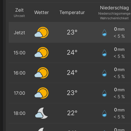
Niederschlag
Zeit
Wetter
Temperatur
Niederschlagsmenge
Uhrzeit
Wahrscheinlichkeit
0
mm
23°
Jetzt
< 5 %
0
mm
24°
15:00
< 5 %
0
mm
24°
16:00
< 5 %
0
mm
23°
17:00
< 5 %
0
mm
22°
18:00
< 5 %
0
mm