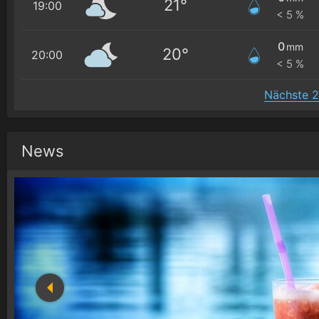
21°
19:00
< 5 %
0
mm
20°
20:00
< 5 %
Nächste 2
News