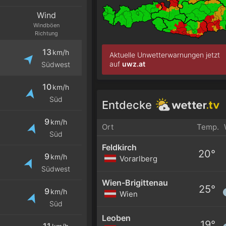
Wind
Windböen
Richtung
13
km/h
Aktuelle Unwetterwarnungen jetzt
auf
uwz.at
Südwest
10
km/h
Süd
Entdecke
9
km/h
Ort
Temp.
Süd
Feldkirch
20°
9
km/h
Vorarlberg
Südwest
Wien-Brigittenau
25°
9
km/h
Wien
Süd
Leoben
19°
11