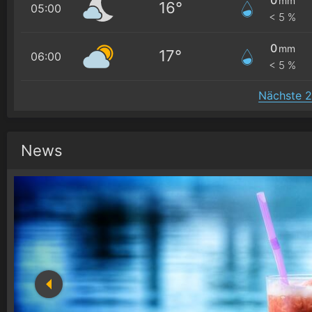
mm
16°
05:00
< 5 %
0
mm
17°
06:00
< 5 %
Nächste 2
News