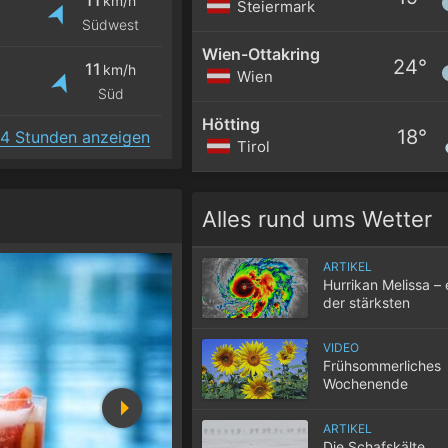
km/h
Steiermark
Südwest
Wien-Ottakring
24°
11
km/h
Wien
Süd
Hötting
18°
4 Stunden anzeigen
Tirol
Alles rund ums Wetter
ARTIKEL
Hurrikan Melissa – 
der stärksten
atlantischen Hurri
aller Zeiten
VIDEO
Frühsommerliches
Wochenende
ARTIKEL
Die Schafskälte