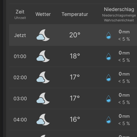
Niederschlag
Zeit
Wetter
Temperatur
Niederschlagsmenge
Uhrzeit
Wahrscheinlichkeit
0
mm
20°
Jetzt
< 5 %
0
mm
18°
01:00
< 5 %
0
mm
17°
02:00
< 5 %
0
mm
17°
03:00
< 5 %
0
mm
16°
04:00
< 5 %
0