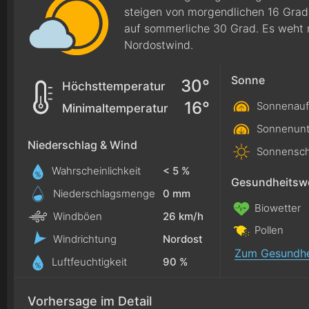
steigen von morgendlichen 16 Grad
auf sommerliche 30 Grad. Es weht
Nordostwind.
Sonne
30°
Höchsttemperatur
16°
Sonnenauf
Minimaltemperatur
Sonnenunt
Niederschlag & Wind
Sonnensch
Wahrscheinlichkeit
< 5 %
Gesundheitswe
Niederschlagsmenge
0
mm
Biowetter
Windböen
26 km/h
Pollen
Windrichtung
Nordost
Zum Gesundhe
Luftfeuchtigkeit
90 %
Vorhersage im Detail