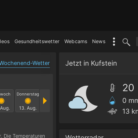
deos
Gesundheitswetter
Webcams
News
Jetzt in Kufstein
Wochenend-Wetter
20
twoch
Donnerstag
Freitag
Samstag
Sonntag
Mont
0 m
 Aug.
13. Aug.
14. Aug.
15. Aug.
16. Aug.
17. Au
13 k
r. Die Temperaturen
Wetterradar