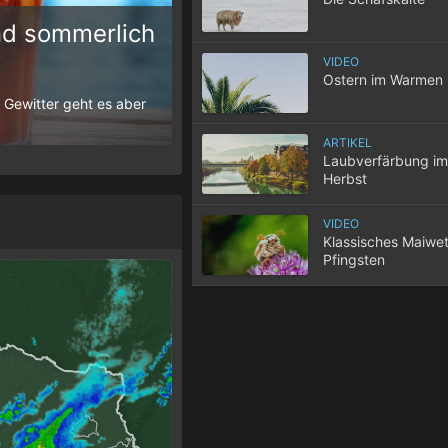
d sommerlich
VIDEO
10 Tipps für einen gute
Ostern im Warmen
 Gewitter geht es aber
Wenn selbst in der Nacht die Temperatur
der Wohnung nicht entweicht, wird der S
ARTIKEL
Laubverfärbung im
Herbst
VIDEO
Klassisches Maiwet
Pfingsten