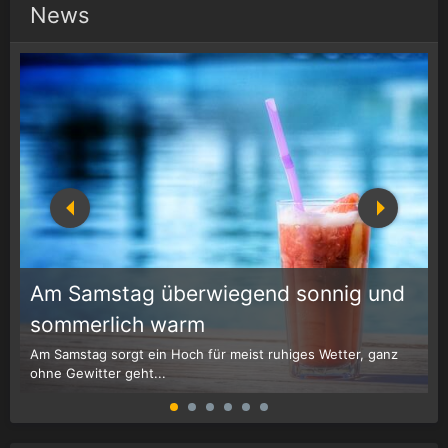
News
Am Samstag überwiegend sonnig und
1
r
sommerlich warm
Am Samstag sorgt ein Hoch für meist ruhiges Wetter, ganz
W
ohne Gewitter geht...
G