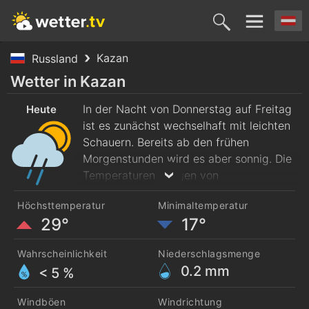
Kazan
Russland
Heute
Morgen
Sonntag
Montag
Diensta
Wetter in Kazan
7. Aug.
In der Nacht von Donnerstag auf Freitag
8. Aug.
9. Aug.
10. Aug.
11. Aug
Heute
ist es zunächst wechselhaft mit leichten
Schauern. Bereits ab den frühen
Morgenstunden wird es aber sonnig. Die
Temperaturen steigen von
morgendlichen 17 Grad bis zum
Höchsttemperatur
Minimaltemperatur
Nachmittag auf rund 29 Grad. Es weht
29°
17°
frischer Südwestwind.
Wahrscheinlichkeit
Niederschlagsmenge
0.2
mm
< 5 %
Windböen
Windrichtung