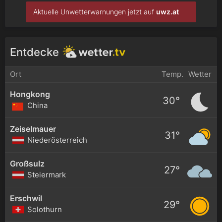
Aktuelle Unwetterwarnungen jetzt auf
uwz.at
Entdecke
Ort
Temp.
Wetter
Hongkong
30°
China
Zeiselmauer
31°
Niederösterreich
Großsulz
27°
Steiermark
Erschwil
29°
Solothurn