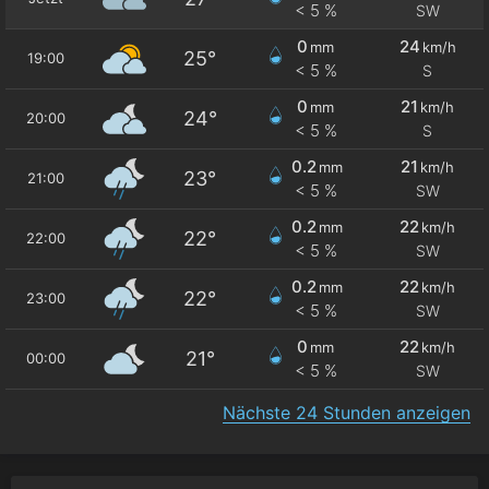
< 5 %
SW
0
24
mm
km/h
25°
19:00
< 5 %
S
0
21
mm
km/h
24°
20:00
< 5 %
S
0.2
21
mm
km/h
23°
21:00
< 5 %
SW
0.2
22
mm
km/h
22°
22:00
< 5 %
SW
0.2
22
mm
km/h
22°
23:00
< 5 %
SW
0
22
mm
km/h
21°
00:00
< 5 %
SW
Nächste 24 Stunden anzeigen