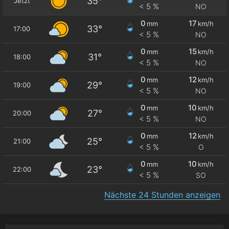
35°
Jetzt
< 5 %
NO
0
17
mm
km/h
33°
17:00
< 5 %
NO
0
15
mm
km/h
31°
18:00
< 5 %
NO
0
12
mm
km/h
29°
19:00
< 5 %
NO
0
10
mm
km/h
27°
20:00
< 5 %
NO
0
12
mm
km/h
25°
21:00
< 5 %
O
0
10
mm
km/h
23°
22:00
< 5 %
SO
Nächste 24 Stunden anzeigen