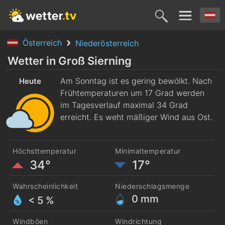
Österreich
Niederösterreich
Heute
Morgen
Dienstag
Mittwoch
Donnerst
Wetter in Groß Sierning
9. Aug.
Am Sonntag ist es gering bewölkt. Nach
10. Aug.
11. Aug.
12. Aug.
13. Aug
Heute
Frühtemperaturen um 17 Grad werden
im Tagesverlauf maximal 34 Grad
erreicht. Es weht mäßiger Wind aus Ost.
Höchsttemperatur
Minimaltemperatur
34°
17°
Wahrscheinlichkeit
Niederschlagsmenge
0
mm
< 5 %
Windböen
Windrichtung