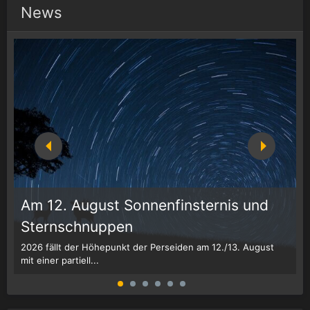
News
Am 12. August Sonnenfinsternis und
Sternschnuppen
g
2026 fällt der Höhepunkt der Perseiden am 12./13. August
Z
mit einer partiell...
d