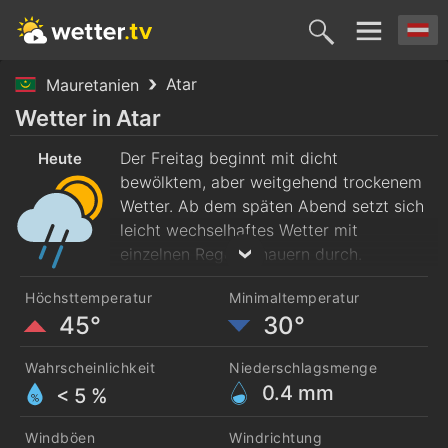
Atar
Mauretanien
Heute
Morgen
Sonntag
Montag
Diensta
Wetter in Atar
7. Aug.
Der Freitag beginnt mit dicht
8. Aug.
9. Aug.
10. Aug.
11. Aug
Heute
bewölktem, aber weitgehend trockenem
Wetter. Ab dem späten Abend setzt sich
leicht wechselhaftes Wetter mit
einzelnen Regenschauern durch.
Vormittags liegen die
Höchsttemperatur
Minimaltemperatur
Höchsttemperaturen bei 36 Grad. Am
45°
30°
Nachmittag erreichen sie 45 Grad. Es
weht frischer Südwind, der ab dem
Wahrscheinlichkeit
Niederschlagsmenge
späten Abend auf West dreht.
0.4
mm
< 5 %
Windböen
Windrichtung