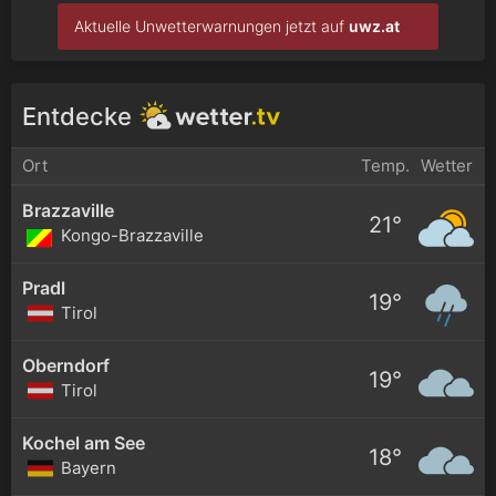
Aktuelle Unwetterwarnungen jetzt auf
uwz.at
Entdecke
Ort
Temp.
Wetter
Brazzaville
21°
Kongo-Brazzaville
Pradl
19°
Tirol
Oberndorf
19°
Tirol
Kochel am See
18°
Bayern