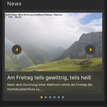
News
1
r
Am Freitag teils gewittrig, teils heiß
Nach dem Durchzug einer Kaltfront nimmt am Freitag der
W
Hochdruckeinfluss zu...
G