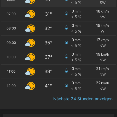
< 5 %
SW
0
18
mm
km/h
31°
07:00
< 5 %
SW
0
15
mm
km/h
32°
08:00
< 5 %
W
0
17
mm
km/h
35°
09:00
< 5 %
NW
0
19
mm
km/h
37°
10:00
< 5 %
NW
0
21
mm
km/h
39°
11:00
< 5 %
NW
0
22
mm
km/h
41°
12:00
< 5 %
NW
Nächste 24 Stunden anzeigen