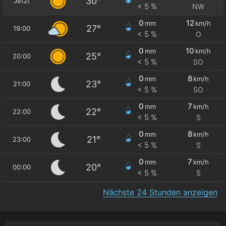
30°
Jetzt
< 5 %
NW
0
12
mm
km/h
27°
19:00
< 5 %
O
0
10
mm
km/h
25°
20:00
< 5 %
SO
0
8
mm
km/h
23°
21:00
< 5 %
SO
0
7
mm
km/h
22°
22:00
< 5 %
S
0
8
mm
km/h
21°
23:00
< 5 %
S
0
7
mm
km/h
20°
00:00
< 5 %
S
Nächste 24 Stunden anzeigen