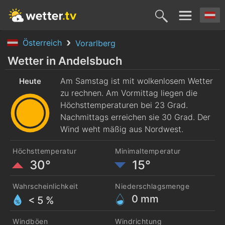
Österreich
Vorarlberg
Heute
Morgen
Montag
Dienstag
Mittwoc
Wetter in Andelsbuch
8. Aug.
Am Samstag ist mit wolkenlosem Wetter
9. Aug.
10. Aug.
11. Aug.
12. Aug
Heute
zu rechnen. Am Vormittag liegen die
Höchsttemperaturen bei 23 Grad.
Nachmittags erreichen sie 30 Grad. Der
Wind weht mäßig aus Nordwest.
Höchsttemperatur
Minimaltemperatur
30°
15°
Wahrscheinlichkeit
Niederschlagsmenge
0
mm
< 5 %
Windböen
Windrichtung