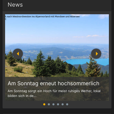
News
1
r
Am Sonntag erneut hochsommerlich
Am Sonntag sorgt ein Hoch für meist ruhiges Wetter, lokal
W
bilden sich in de...
G