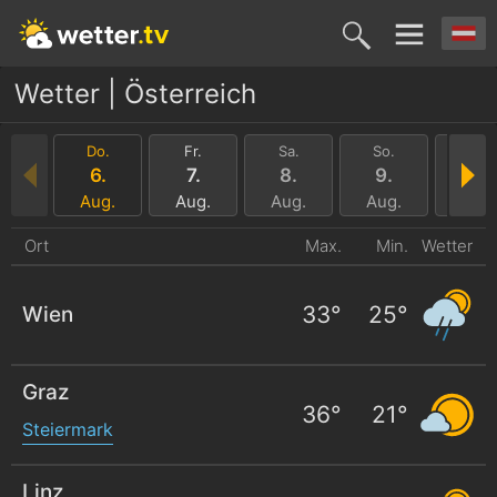
Wetter | Österreich
Do.
Fr.
Sa.
So.
Mo.
6.
7.
8.
9.
10.
Aug.
Aug.
Aug.
Aug.
Aug.
Ort
Max.
Min.
Wetter
33
°
25
°
Wien
Graz
36
°
21
°
Steiermark
Linz