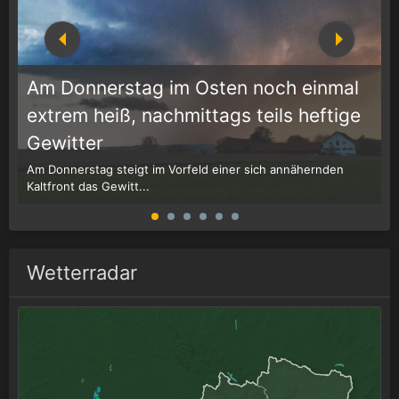
Am Donnerstag im Osten noch einmal
extrem heiß, nachmittags teils heftige
1
r
Gewitter
Am Donnerstag steigt im Vorfeld einer sich annähernden
W
Kaltfront das Gewitt...
G
Wetterradar