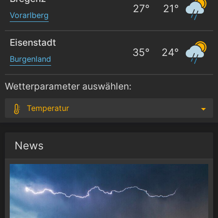
27
°
21
°
Vorarlberg
Eisenstadt
35
°
24
°
Burgenland
Wetterparameter auswählen:
Temperatur
News