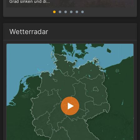
Grad sinken und di...
W
Wetterradar