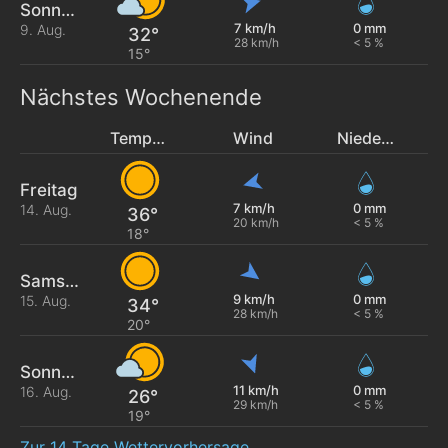
Sonntag
7 km/h
0 mm
9. Aug.
32°
28 km/h
< 5 %
15°
Nächstes Wochenende
Temperatur
Wind
Niederschlag
Freitag
7 km/h
0 mm
14. Aug.
36°
20 km/h
< 5 %
18°
Samstag
9 km/h
0 mm
15. Aug.
34°
28 km/h
< 5 %
20°
Sonntag
11 km/h
0 mm
16. Aug.
26°
29 km/h
< 5 %
19°
Zur 14 Tage Wettervorhersage