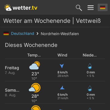
Wetter am Wochenende | Vettweiß
Deutschland
Nordrhein-Westfalen
Dieses Wochenende
Temperatur
Wind
Niederschlag
Freitag
8 km/h
0 mm
7. Aug.
23°
28 km/h
< 5 %
10°
Samstag
6 km/h
0 mm
8. Aug.
28°
21 km/h
< 5 %
10°