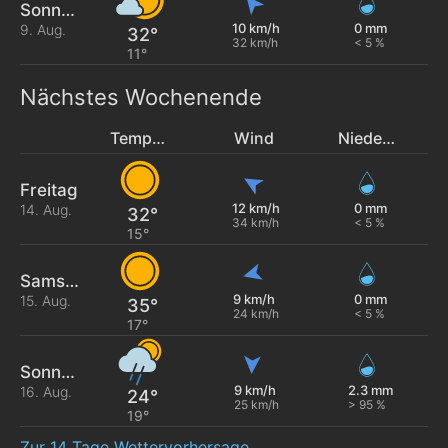
Sonntag
10 km/h
0 mm
9. Aug.
32°
32 km/h
< 5 %
11°
Nächstes Wochenende
Temperatur
Wind
Niederschlag
Freitag
12 km/h
0 mm
14. Aug.
32°
34 km/h
< 5 %
15°
Samstag
9 km/h
0 mm
15. Aug.
35°
24 km/h
< 5 %
17°
Sonntag
9 km/h
2.3 mm
16. Aug.
24°
25 km/h
> 95 %
19°
Zur 14 Tage Wettervorhersage