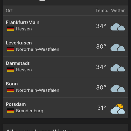
Ort
Temp.
Wetter
Frankfurt/Main
34°
Hessen
Leverkusen
30°
Nordrhein-Westfalen
Darmstadt
34°
Hessen
Bonn
30°
Nordrhein-Westfalen
Potsdam
31°
Brandenburg