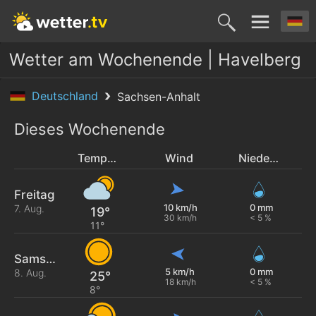
Wetter am Wochenende | Havelberg
Deutschland
Sachsen-Anhalt
Dieses Wochenende
Temperatur
Wind
Niederschlag
Freitag
10 km/h
0 mm
7. Aug.
19°
30 km/h
< 5 %
11°
Samstag
5 km/h
0 mm
8. Aug.
25°
18 km/h
< 5 %
8°