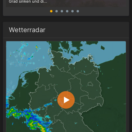
Grad sinken und di...
W
Wetterradar