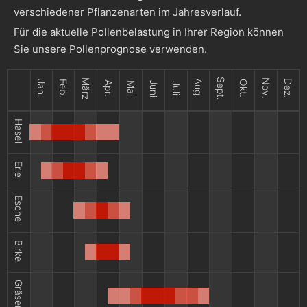
verschiedener Pflanzenarten im Jahresverlauf.
Für die aktuelle Pollenbelastung in Ihrer Region können
Sie unsere Pollenprognose verwenden.
Sept.
März
Nov.
Aug.
Dez.
Jan.
Feb.
Okt.
Apr.
Juni
Mai
Juli
Hasel
Erle
Esche
Birke
Gräser