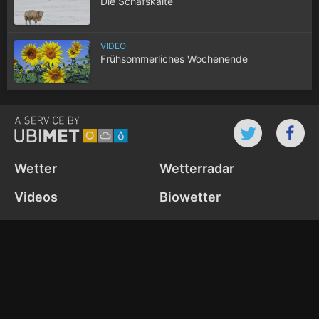
Die Schafskälte
VIDEO
Frühsommerliches Wochenende
Wetter
Wetterradar
Videos
Biowetter
Webcams
News
Wetter-Widget
Cookie Settings
Datenschutz­richtlinie