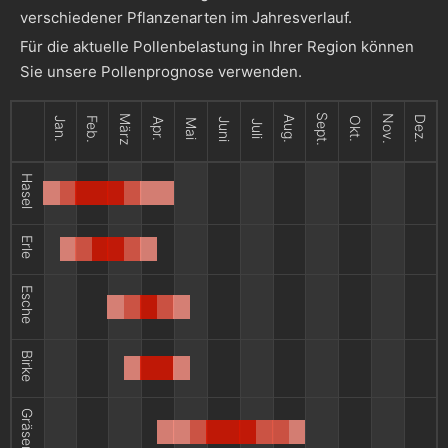
verschiedener Pflanzenarten im Jahresverlauf.
Für die aktuelle Pollenbelastung in Ihrer Region können
Sie unsere Pollenprognose verwenden.
Sept.
März
Nov.
Aug.
Dez.
Jan.
Feb.
Okt.
Apr.
Juni
Mai
Juli
Hasel
Erle
Esche
Birke
Gräser