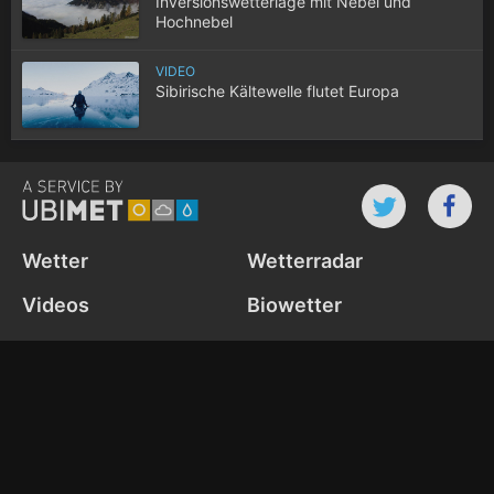
Inversionswetterlage mit Nebel und
Hochnebel
VIDEO
Sibirische Kältewelle flutet Europa
Wetter
Wetterradar
Videos
Biowetter
Webcams
News
Wetter-Widget
Cookie Settings
Datenschutz­richtlinie