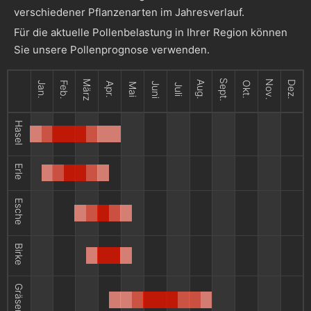
verschiedener Pflanzenarten im Jahresverlauf.
Für die aktuelle Pollenbelastung in Ihrer Region können
Sie unsere Pollenprognose verwenden.
Sept.
März
Nov.
Aug.
Dez.
Jan.
Feb.
Okt.
Apr.
Juni
Mai
Juli
Hasel
Erle
Esche
Birke
Gräser