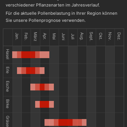
verschiedener Pflanzenarten im Jahresverlauf.
Für die aktuelle Pollenbelastung in Ihrer Region können
Sie unsere Pollenprognose verwenden.
Sept.
März
Nov.
Aug.
Dez.
Jan.
Feb.
Okt.
Apr.
Juni
Mai
Juli
Hasel
Erle
Esche
Birke
Gräser