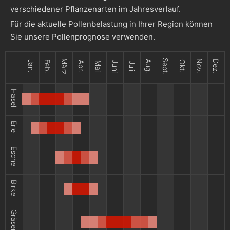
verschiedener Pflanzenarten im Jahresverlauf.
Für die aktuelle Pollenbelastung in Ihrer Region können
Sie unsere Pollenprognose verwenden.
Sept.
März
Nov.
Aug.
Dez.
Jan.
Feb.
Okt.
Apr.
Juni
Mai
Juli
Hasel
Erle
Esche
Birke
Gräser