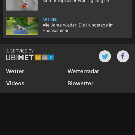
Meteorologischer Frühlingsbeginn
ARTIKEL
Alle Jahre wieder: Die Hundstage im
Hochsommer
Wetter
Wetterradar
Videos
Biowetter
Webcams
News
Wetter-Widget
Cookie Settings
Datenschutz­richtlinie