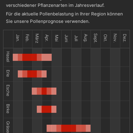
verschiedener Pflanzenarten im Jahresverlauf.
Für die aktuelle Pollenbelastung in Ihrer Region können
Sie unsere Pollenprognose verwenden.
Sept.
März
Nov.
Aug.
Dez.
Jan.
Feb.
Okt.
Apr.
Juni
Mai
Juli
Hasel
Erle
Esche
Birke
Gräser