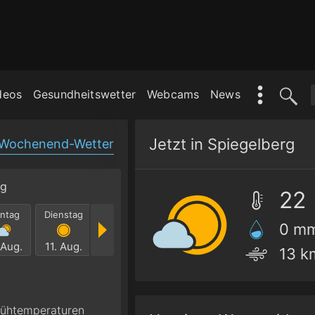
deos
Gesundheitswetter
Webcams
News
Jetzt in Spiegelberg
Wochenend-Wetter
rg
22
ntag
Dienstag
Mittwoch
Donnerstag
Freitag
Samst
0 m
 Aug.
11. Aug.
12. Aug.
13. Aug.
14. Aug.
15. Au
13 k
Frühtemperaturen