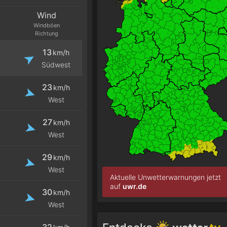
Wind
Windböen
Richtung
13
km/h
Südwest
23
km/h
West
27
km/h
West
29
km/h
West
Aktuelle Unwetterwarnungen jetzt
auf
uwr.de
30
km/h
West
32