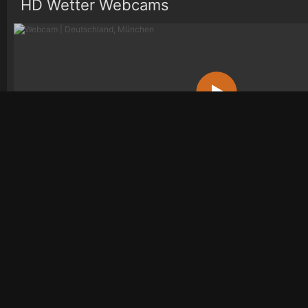
HD Wetter Webcams
Deutschland, München
Wetter
Wetterradar
Videos
Bio
Österreich
Österreich
Österreich
Öste
Deutschland
Deutschland
Deutschland
Deu
Schweiz
Schweiz
Schweiz
Sch