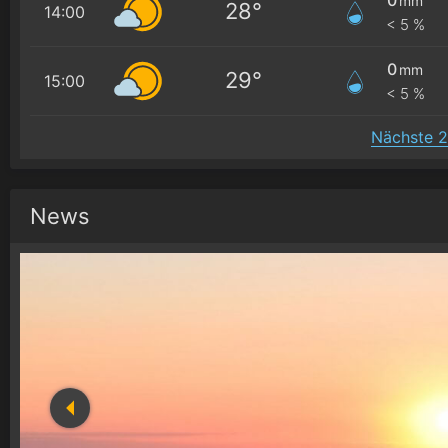
mm
28°
14:00
< 5 %
0
mm
29°
15:00
< 5 %
Nächste 2
News