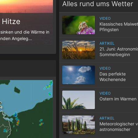
Alles rund ums Wetter
VIDEO
 Hitze
Die Schafskälte
Klassisches Maiwet
Pfingsten
 sinken und die Wärme in
Der Juni ist meist durch sommerliche T
enden Angeleg...
Juni allerdings zu einem markanten Kälter
ARTIKEL
21. Juni: Astronom
Sommerbeginn
VIDEO
Das perfekte
Wochenende
VIDEO
Ostern im Warmen
ARTIKEL
Meteorologischer v
astronomischer
Frühlingsbeginn