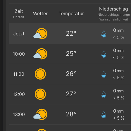
Niederschlag
Zeit
Wetter
Temperatur
Niederschlagsmenge
Uhrzeit
Wahrscheinlichkeit
0
mm
22°
Jetzt
< 5 %
0
mm
25°
10:00
< 5 %
0
mm
26°
11:00
< 5 %
0
mm
27°
12:00
< 5 %
0
mm
28°
13:00
< 5 %
0