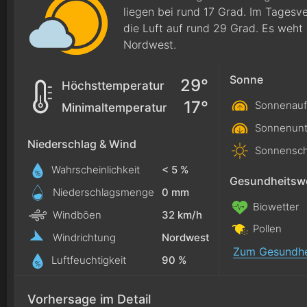
liegen bei rund 17 Grad. Im Tagesv
die Luft auf rund 29 Grad. Es weh
Nordwest.
Sonne
29°
Höchsttemperatur
17°
Sonnenauf
Minimaltemperatur
Sonnenunt
Niederschlag & Wind
Sonnensch
Wahrscheinlichkeit
< 5 %
Gesundheitswe
Niederschlagsmenge
0
mm
Biowetter
Windböen
32 km/h
Pollen
Windrichtung
Nordwest
Zum Gesundhe
Luftfeuchtigkeit
90 %
Vorhersage im Detail