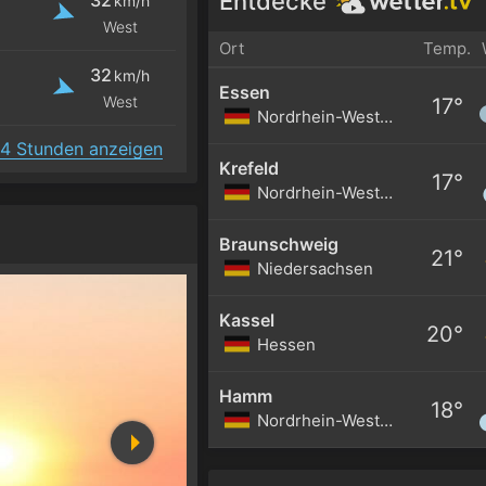
Entdecke
km/h
West
Ort
Temp.
32
km/h
Essen
West
17°
Nordrhein-Westfalen
4 Stunden anzeigen
Krefeld
17°
Nordrhein-Westfalen
Braunschweig
21°
Niedersachsen
Kassel
20°
Hessen
Hamm
18°
Nordrhein-Westfalen