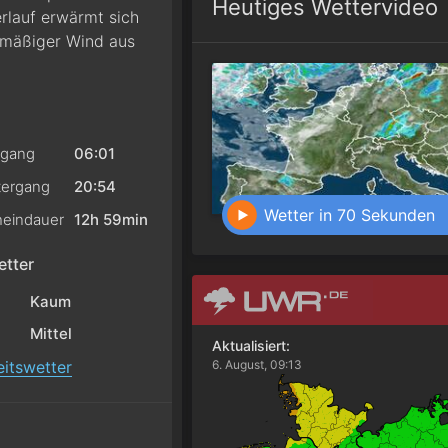
Heutiges Wettervideo
erlauf erwärmt sich
t mäßiger Wind aus
gang
06:01
ergang
20:54
Wetter in 70 Sekunden
eindauer
12h 59min
tter
Kaum
Mittel
Aktualisiert:
itswetter
6. August, 09:13