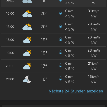
18°
Jetzt
< 5 %
W
0
31
mm
km/h
20°
16:00
< 5 %
NW
0
29
mm
km/h
20°
17:00
< 5 %
NW
0
26
mm
km/h
19°
18:00
< 5 %
NW
0
23
mm
km/h
19°
19:00
< 5 %
NW
0
21
mm
km/h
17°
20:00
< 5 %
NW
0
15
mm
km/h
16°
21:00
< 5 %
NW
Nächste 24 Stunden anzeigen