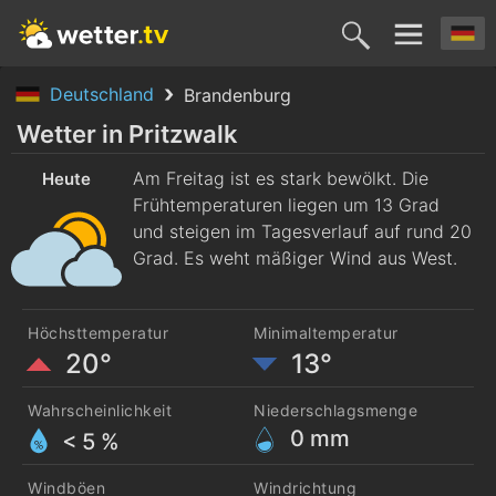
Deutschland
Brandenburg
Heute
Morgen
Sonntag
Montag
Diensta
Wetter in Pritzwalk
7. Aug.
Am Freitag ist es stark bewölkt. Die
8. Aug.
9. Aug.
10. Aug.
11. Aug
Heute
Frühtemperaturen liegen um 13 Grad
und steigen im Tagesverlauf auf rund 20
Grad. Es weht mäßiger Wind aus West.
Höchsttemperatur
Minimaltemperatur
20°
13°
Wahrscheinlichkeit
Niederschlagsmenge
0
mm
< 5 %
Windböen
Windrichtung