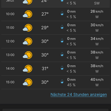
24°
Jetzt
< 5 %
SW
0
26
mm
km/h
27°
10:00
< 5 %
W
0
30
mm
km/h
29°
11:00
< 5 %
W
0
34
mm
km/h
30°
12:00
< 5 %
W
0
38
mm
km/h
30°
13:00
< 5 %
W
0
38
mm
km/h
31°
14:00
< 5 %
W
0
40
mm
km/h
30°
15:00
45 %
W
Nächste 24 Stunden anzeigen