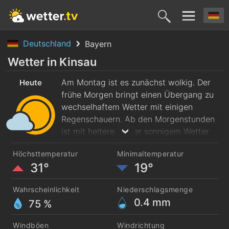
Deutschland
Bayern
Heute
Morgen
Mittwoch
Donnerstag
Freitag
Wetter in Kinsau
10. Aug.
Am Montag ist es zunächst wolkig. Der
11. Aug.
12. Aug.
13. Aug.
14. Aug
Heute
frühe Morgen bringt einen Übergang zu
wechselhaftem Wetter mit einigen
Regenschauern. Ab den Morgenstunden
ist mit heiterem oder sonnigem Wetter
zu rechnen. Am Vormittag liegen die
Höchsttemperatur
Minimaltemperatur
Höchsttemperaturen bei 24 Grad.
31°
19°
Nachmittags erreichen sie 31 Grad. Der
Wind weht frisch aus West.
Wahrscheinlichkeit
Niederschlagsmenge
0.4
mm
75 %
Windböen
Windrichtung