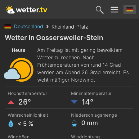
Deutschland
Rheinland-Pfalz
Heute
Morgen
Sonntag
Montag
Diensta
Wetter in Gossersweiler-Stein
7. Aug.
Am Freitag ist mit gering bewölktem
8. Aug.
9. Aug.
10. Aug.
11. Aug
Heute
Wetter zu rechnen. Nach
Frühtemperaturen von rund 14 Grad
werden am Abend 26 Grad erreicht. Es
weht mäßiger Nordwind.
Höchsttemperatur
Minimaltemperatur
26°
14°
Wahrscheinlichkeit
Niederschlagsmenge
0
mm
< 5 %
Windböen
Windrichtung